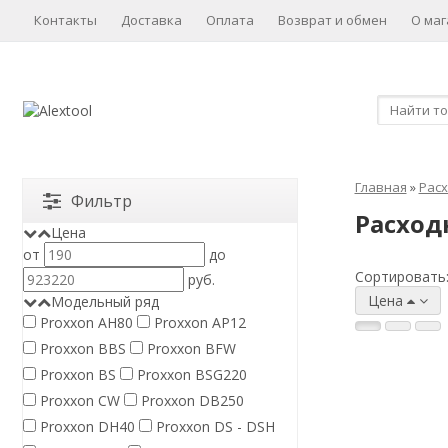
Контакты
Доставка
Оплата
Возврат и обмен
О маг
Главная
»
Расх
Фильтр
Расход
Цена
от
до
Сортировать
руб.
Цена
Модельный ряд
Proxxon AH80
Proxxon AP12
Proxxon BBS
Proxxon BFW
Proxxon BS
Proxxon BSG220
Proxxon CW
Proxxon DB250
Proxxon DH40
Proxxon DS - DSH