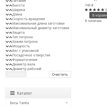
Питание
749
Высота
₽
0
Ширина
Длина
В корзин
Скорость вращения
В наличии
Максимальная длина заготовки
Максимальный диаметр заготовки
Защита
Тип патрона
Зажим патрона
Мощность
Вес с упаковкой
Посадочное отверстие
Форма/сечение
Диаметр вала
Диаметр рабочий
Очистить
Каталог
Весы Tanita