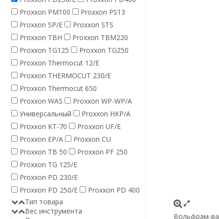
Proxxon PM100
Proxxon PS13
Proxxon SP/E
Proxxon STS
Proxxon TBH
Proxxon TBM220
Proxxon TG125
Proxxon TG250
Proxxon Thermocut 12/E
Proxxon THERMOCUT 230/E
Proxxon Thermocut 650
Proxxon WAS
Proxxon WP-WP/A
Универсальный
Proxxon HKP/A
Proxxon KT-70
Proxxon UF/E
Proxxon EP/A
Proxxon CU
Proxxon TB 50
Proxxon PF 250
Proxxon TG 125/E
Proxxon PD 230/E
Proxxon PD 250/E
Proxxon PD 400
Тип товара
Вес инструмента
Вольфрам-ван