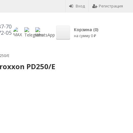
Вход
Регистрация
37-70
Корзина (
0
)
72-05
на сумму
0
₽
250/E
roxxon PD250/E