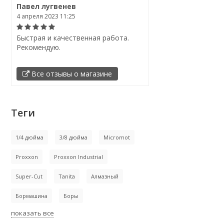
Павел лугвенев
4 апреля 2023 11:25
Быстрая и качественная работа.
Рекомендую.
Все отзывы о магазине
Теги
1/4 дюйма
3/8 дюйма
Micromot
Proxxon
Proxxon Industrial
Super-Cut
Tanita
Алмазный
Бормашина
Боры
показать все