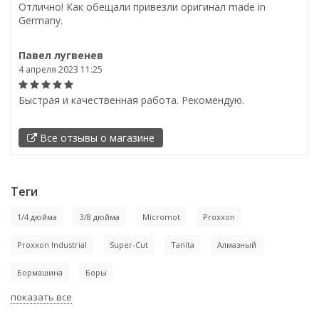
Отлично! Как обещали привезли оригинал made in
Germany.
Павел лугвенев
4 апреля 2023 11:25
Быстрая и качественная работа. Рекомендую.
Все отзывы о магазине
Теги
1/4 дюйма
3/8 дюйма
Micromot
Proxxon
Proxxon Industrial
Super-Cut
Tanita
Алмазный
Бормашина
Боры
показать все