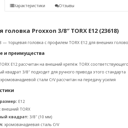
е
Характеристики
Отзывы
 головка Proxxon 3/8″ TORX E12 (23618)
8 — торцевая головка с профилем TORX E12 для внешних голово
е и преимущества
TORX E12 рассчитан на внешний крепёж TORX соответствующего
й квадрат 3/8″ подходит для ручного привода этого стандарта
 хромованадиевой стали CrV рассчитан на передачу усилия
стики
размер:
E12
:
внешний TORX
ный квадрат:
3/8″ (10 мм)
л:
хромованадиевая сталь CrV