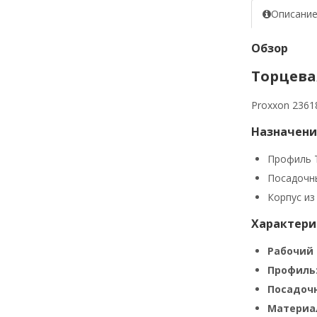
Описани
Обзор
Торцевая
Proxxon 2361
Назначени
Профиль 
Посадочны
Корпус из
Характери
Рабочий 
Профиль
Посадоч
Материа