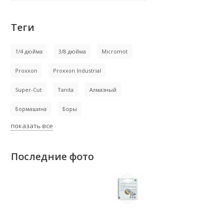
Теги
1/4 дюйма
3/8 дюйма
Micromot
Proxxon
Proxxon Industrial
Super-Cut
Tanita
Алмазный
Бормашина
Боры
показать все
Последние фото