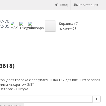
Вход
Регистрация
37-70
Корзина (
0
)
72-05
на сумму
0
₽
3618)
торцевая головка с профилем TORX E12 для внешних головок
чным квадратом 3/8″.
Осталась 1 штука
+