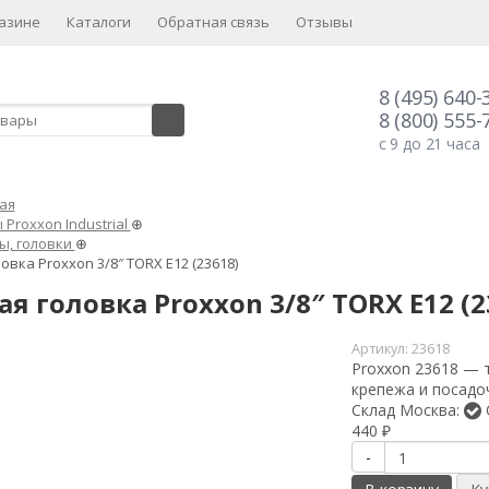
азине
Каталоги
Обратная связь
Отзывы
8 (495) 640-
8 (800) 555-
с 9 до 21 часа
ая
Proxxon Industrial
⊕
ы, головки
⊕
овка Proxxon 3/8″ TORX E12 (23618)
я головка Proxxon 3/8″ TORX E12 (2
Артикул:
23618
Proxxon 23618 — 
крепежа и посадо
Склад Москва:
440
₽
-