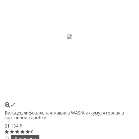
Вальцешлифовальная машина WAS/A аккумуляторная в
В
картонной коробке
а
21 134
3
₽
0
В корзину