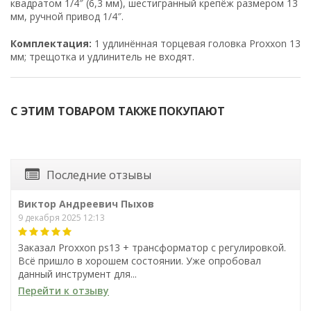
квадратом 1/4″ (6,3 мм), шестигранный крепёж размером 13
мм, ручной привод 1/4″.
Комплектация:
1 удлинённая торцевая головка Proxxon 13
мм; трещотка и удлинитель не входят.
С ЭТИМ ТОВАРОМ ТАКЖЕ ПОКУПАЮТ
Последние отзывы
Виктор Андреевич Пыхов
9 декабря 2025 12:13
Заказал Proxxon ps13 + трансформатор с регулировкой.
Всё пришло в хорошем состоянии. Уже опробовал
данный инструмент для...
Шарнирный
Шарнирный
Перейти к отзыву
комбинированный ключ
комбинированный ключ
Proxxon MicroSpeeder 8 мм,
Proxxon MicroSpeeder 9 мм,