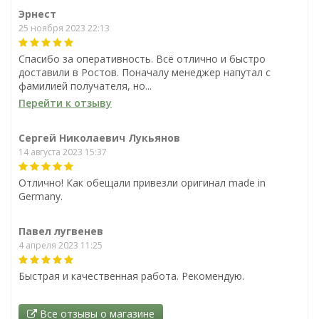
72 зуба (23045)
72 зуба (23046)
Эрнест
1 800
1 900
₽
₽
25 ноября 2023 22:13
0
0
Спасибо за оперативность. Всё отлично и быстро
В корзину
В корзину
доставили в Ростов. Поначалу менеджер напутал с
фамилией получателя, но...
В наличии
В наличии
Перейти к отзыву
Сергей Николаевич Лукьянов
14 августа 2023 15:37
Отлично! Как обещали привезли оригинал made in
Germany.
Павел лугвенев
4 апреля 2023 11:25
Быстрая и качественная работа. Рекомендую.
Все отзывы о магазине