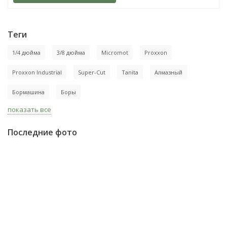
Теги
1/4 дюйма
3/8 дюйма
Micromot
Proxxon
Proxxon Industrial
Super-Cut
Tanita
Алмазный
Бормашина
Боры
показать все
Последние фото