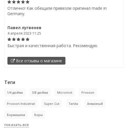
Отлично! Как обещали привезли оригинал made in
Germany.
Павел лугвенев
4 апреля 2023 11:25
Быстрая и качественная работа. Рекомендую.
Все отзывы о магазине
Теги
1/4 дюйма
3/8 дюйма
Micromot
Proxxon
Proxxon Industrial
Super-Cut
Tanita
Алмазный
Бормашина
Боры
показать все