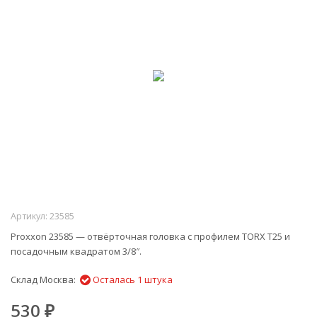
Артикул:
23585
Proxxon 23585 — отвёрточная головка с профилем TORX T25 и
посадочным квадратом 3/8″.
Склад Москва:
Осталась 1 штука
530
₽