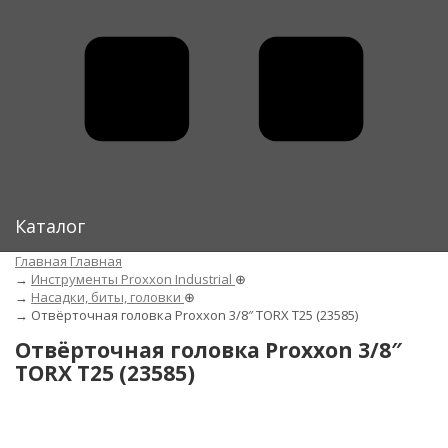
Каталог
Главная
Главная
→
Инструменты Proxxon Industrial
⊕
→
Насадки, биты, головки
⊕
→
Отвёрточная головка Proxxon 3/8″ TORX T25 (23585)
Отвёрточная головка Proxxon 3/8″
TORX T25 (23585)