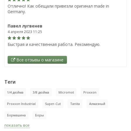
Отлично! Как обещали привезли оригинал made in
Germany.
Павел лугвенев
4 апреля 2023 11:25
Быстрая и качественная работа. Рекомендую.
Все отзывы о магазине
Теги
1/4 дюйма
3/8 дюйма
Micromot
Proxxon
Proxxon Industrial
Super-Cut
Tanita
Алмазный
Бормашина
Боры
показать все