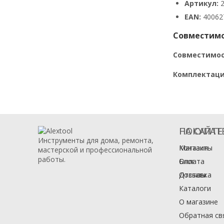
Артикул:
2
EAN:
40062
Совместимо
Совместимос
Комплектаци
НА САЙТЕ
ПОКУПАТ
Инструменты для дома, ремонта,
Магазин
Контакты
мастерской и профессиональной
работы.
Блог
Оплата
Отзывы
Доставка
Каталоги
О магазине
Обратная св