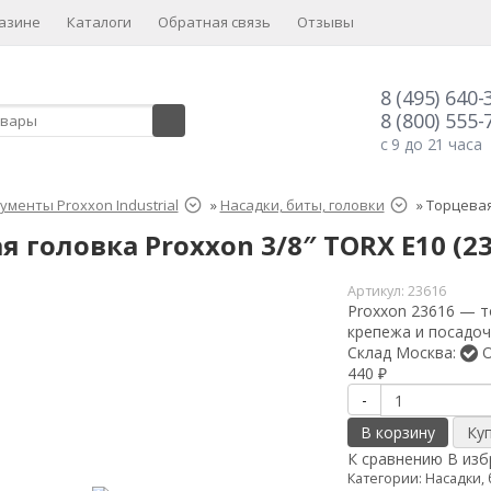
азине
Каталоги
Обратная связь
Отзывы
8 (495) 640-
8 (800) 555-
с 9 до 21 часа
ументы Proxxon Industrial
»
Насадки, биты, головки
»
Торцевая 
я головка Proxxon 3/8″ TORX E10 (2
Артикул:
23616
Proxxon 23616 — т
крепежа и посадоч
Склад Москва:
О
440
₽
-
В корзину
К сравнению
В изб
Категории:
Насадки, 