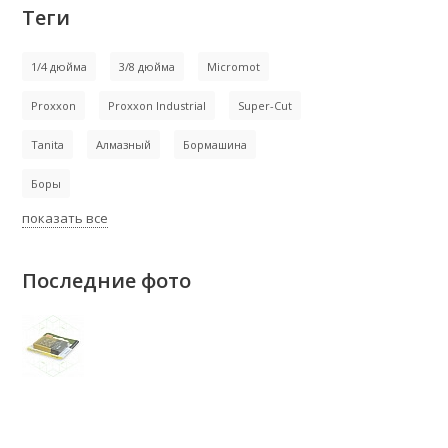
Теги
1/4 дюйма
3/8 дюйма
Micromot
Proxxon
Proxxon Industrial
Super-Cut
Tanita
Алмазный
Бормашина
Боры
показать все
Последние фото