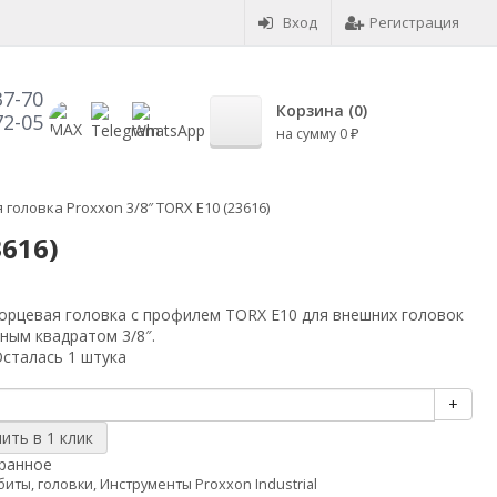
Вход
Регистрация
37-70
Корзина (
0
)
72-05
на сумму
0
₽
головка Proxxon 3/8″ TORX E10 (23616)
3616)
орцевая головка с профилем TORX E10 для внешних головок
ным квадратом 3/8″.
сталась 1 штука
+
ранное
биты, головки
,
Инструменты Proxxon Industrial