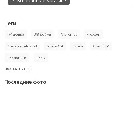
Все отзывы о магазине
Теги
1/4 дюйма
3/8 дюйма
Micromot
Proxxon
Proxxon Industrial
Super-Cut
Tanita
Алмазный
Бормашина
Боры
показать все
Последние фото