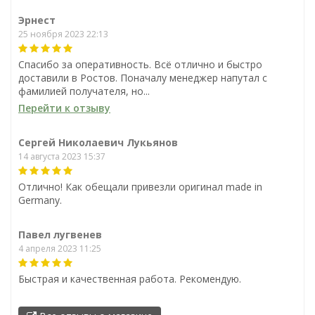
72 зуба (23045)
72 зуба (23046)
Эрнест
1 800
1 900
₽
₽
25 ноября 2023 22:13
0
0
Спасибо за оперативность. Всё отлично и быстро
В корзину
В корзину
доставили в Ростов. Поначалу менеджер напутал с
фамилией получателя, но...
В наличии
В наличии
Перейти к отзыву
Сергей Николаевич Лукьянов
14 августа 2023 15:37
Отлично! Как обещали привезли оригинал made in
Germany.
Павел лугвенев
4 апреля 2023 11:25
Быстрая и качественная работа. Рекомендую.