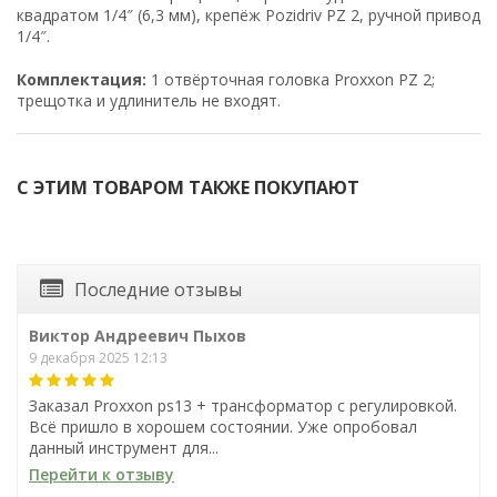
квадратом 1/4″ (6,3 мм), крепёж Pozidriv PZ 2, ручной привод
1/4″.
Комплектация:
1 отвёрточная головка Proxxon PZ 2;
трещотка и удлинитель не входят.
С ЭТИМ ТОВАРОМ ТАКЖЕ ПОКУПАЮТ
Последние отзывы
Виктор Андреевич Пыхов
9 декабря 2025 12:13
Заказал Proxxon ps13 + трансформатор с регулировкой.
Всё пришло в хорошем состоянии. Уже опробовал
данный инструмент для...
Шарнирный
Шарнирный
Перейти к отзыву
комбинированный ключ
комбинированный ключ
Proxxon MicroSpeeder 8 мм,
Proxxon MicroSpeeder 9 мм,