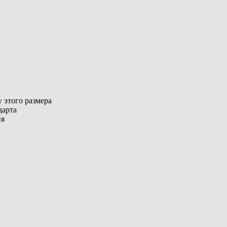
 этого размера
дарта
ия