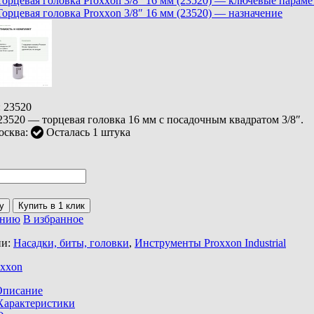
:
23520
23520 — торцевая головка 16 мм с посадочным квадратом 3/8″.
осква:
Осталась 1 штука
у
ению
В избранное
ии:
Насадки, биты, головки
,
Инструменты Proxxon Industrial
oxxon
Описание
Характеристики