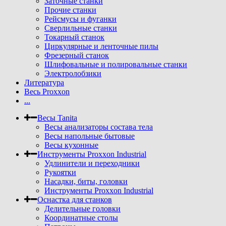
Заточные станки
Прочие станки
Рейсмусы и фуганки
Сверлильные станки
Токарный станок
Циркулярные и ленточные пилы
Фрезерный станок
Шлифовальные и полировальные станки
Электролобзики
Литература
Весь Proxxon
...
Весы Tanita
Весы анализаторы состава тела
Весы напольные бытовые
Весы кухонные
Инструменты Proxxon Industrial
Удлинители и переходники
Рукоятки
Насадки, биты, головки
Инструменты Proxxon Industrial
Оснастка для станков
Делительные головки
Координатные столы