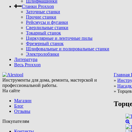
Шлифмашинки
Станки Proxxon
Заточные станки
Прочие станки
Рейсмусы и фуганки
Сверлильные станки
Токарный станок
Циркулярные и ленточные пилы
Фрезерный станок
Шлифовальные и полировальные станки
Электролобзики
Литература
Весь Proxxon
Главная
Инструменты для дома, ремонта, мастерской и
»
Инстру
профессиональной работы.
»
Насадк
На сайте
»
Торцев
Магазин
Торце
Блог
Отзывы
Покупателям
Контакты