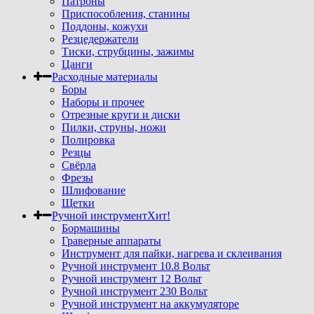
Патроны
Приспособления, станины
Поддоны, кожухи
Резцедержатели
Тиски, струбцины, зажимы
Цанги
Расходные материалы
Боры
Наборы и прочее
Отрезные круги и диски
Пилки, струны, ножи
Полировка
Резцы
Свёрла
Фрезы
Шлифование
Щетки
Ручной инструмент
Хит!
Бормашины
Граверные аппараты
Инструмент для пайки, нагрева и склеивания
Ручной инструмент 10.8 Вольт
Ручной инструмент 12 Вольт
Ручной инструмент 230 Вольт
Ручной инструмент на аккумуляторе