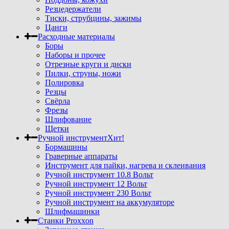
Резцедержатели
Тиски, струбцины, зажимы
Цанги
Расходные материалы
Боры
Наборы и прочее
Отрезные круги и диски
Пилки, струны, ножи
Полировка
Резцы
Свёрла
Фрезы
Шлифование
Щетки
Ручной инструмент
Хит!
Бормашины
Граверные аппараты
Инструмент для пайки, нагрева и склеивания
Ручной инструмент 10.8 Вольт
Ручной инструмент 12 Вольт
Ручной инструмент 230 Вольт
Ручной инструмент на аккумуляторе
Шлифмашинки
Станки Proxxon