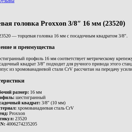
Отзывы
вая головка Proxxon 3/8″ 16 мм (23520)
23520 — торцевая головка 16 мм с посадочным квадратом 3/8″.
ение и преимущества
стигранный профиль 16 мм соответствует метрическому крепежу
садочный квадрат 3/8″ подходит для ручного привода этого стан
рпус из хромованадиевой стали CrV рассчитан на передачу усил
теристики
бочий размер:
16 мм
офиль:
шестигранный
садочный квадрат:
3/8″ (10 мм)
териал:
хромованадиевая сталь CrV
енд:
Proxxon
тикул:
23520
N:
4006274235205