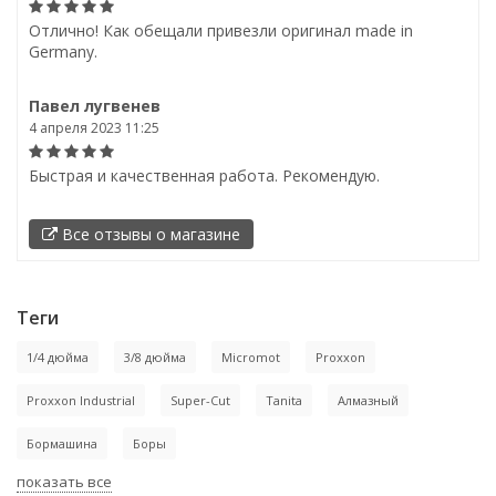
Отлично! Как обещали привезли оригинал made in
Germany.
Павел лугвенев
4 апреля 2023 11:25
Быстрая и качественная работа. Рекомендую.
Все отзывы о магазине
Теги
1/4 дюйма
3/8 дюйма
Micromot
Proxxon
Proxxon Industrial
Super-Cut
Tanita
Алмазный
Бормашина
Боры
показать все