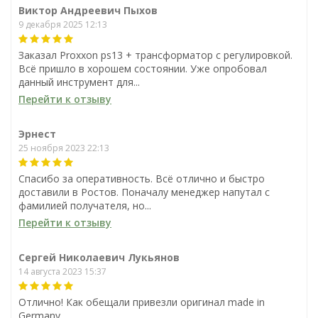
Виктор Андреевич Пыхов
9 декабря 2025 12:13
Лента для Proxxon MBS
Лента для Proxxon MBS
240/E, 1065 х 5 х 0,4 мм, 24
240/E, 1065 х 5 х 0,4 мм, 14
Заказал Proxxon ps13 + трансформатор с регулировкой.
зуба на дюйм, для стали и
зубов на дюйм, для дерева
Всё пришло в хорошем состоянии. Уже опробовал
латуни
и пластика
2 602
2 601
данный инструмент для...
₽
₽
Лента биметаллическая
Лента для Proxxon MBS
Перейти к отзыву
для Proxxon MBS 240/E, 1065
240/E, 1065 х 5 х 0,4 мм, 24
1
1
х 5 х 0,6 мм, 10-14 зубов на
зуба на дюйм, для стали и
25 мм, для стали и цветных
латуни
В корзину
В корзину
Эрнест
3 369
2 602
₽
₽
металлов и нержавейки
25 ноября 2023 22:13
В наличии
В наличии
1
1
Спасибо за оперативность. Всё отлично и быстро
В корзину
В корзину
доставили в Ростов. Поначалу менеджер напутал с
фамилией получателя, но...
В наличии
В наличии
Перейти к отзыву
Сергей Николаевич Лукьянов
14 августа 2023 15:37
Отлично! Как обещали привезли оригинал made in
Germany.