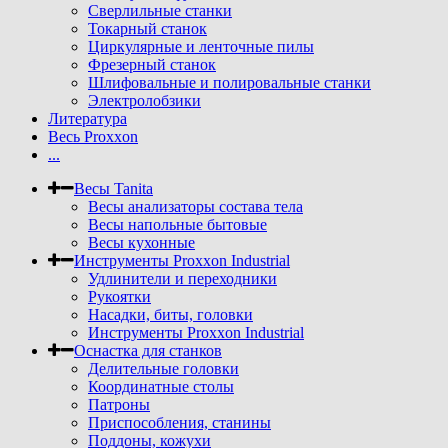
Сверлильные станки
Токарный станок
Циркулярные и ленточные пилы
Фрезерный станок
Шлифовальные и полировальные станки
Электролобзики
Литература
Весь Proxxon
...
Весы Tanita
Весы анализаторы состава тела
Весы напольные бытовые
Весы кухонные
Инструменты Proxxon Industrial
Удлинители и переходники
Рукоятки
Насадки, биты, головки
Инструменты Proxxon Industrial
Оснастка для станков
Делительные головки
Координатные столы
Патроны
Приспособления, станины
Поддоны, кожухи