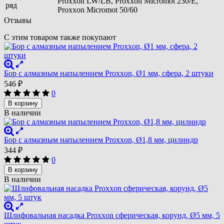
Proxxon LW/LB, Proxxon Micromot 230/E,
ряд
Proxxon Micromot 50/60
Отзывы
С этим товаром также покупают
Бор с алмазным напылением Proxxon, Ø1 мм, сфера, 2 штуки
546
₽
0
В корзину
В наличии
Бор с алмазным напылением Proxxon, Ø1,8 мм, цилиндр
344
₽
0
В корзину
В наличии
Шлифовальная насадка Proxxon сферическая, корунд, Ø5 мм, 5