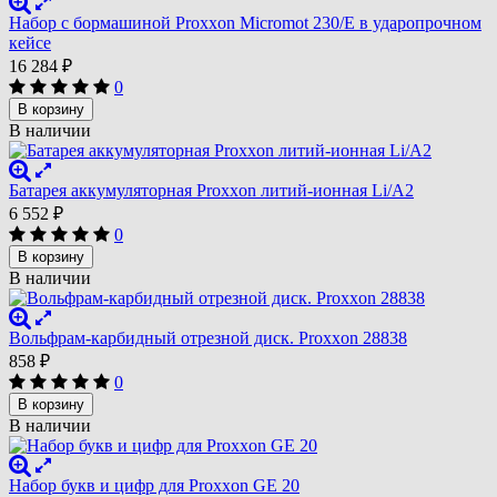
Набор с бормашиной Proxxon Micromot 230/E в ударопрочном
кейсе
16 284
₽
0
В корзину
В наличии
Батарея аккумуляторная Proxxon литий-ионная Li/A2
6 552
₽
0
В корзину
В наличии
Вольфрам-карбидный отрезной диск. Proxxon 28838
858
₽
0
В корзину
В наличии
Набор букв и цифр для Proxxon GE 20