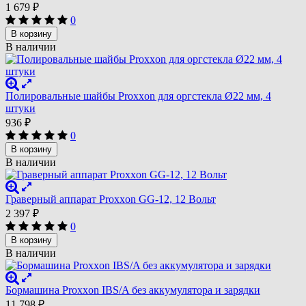
1 679
₽
0
В корзину
В наличии
Полировальные шайбы Proxxon для оргстекла Ø22 мм, 4
штуки
936
₽
0
В корзину
В наличии
Граверный аппарат Proxxon GG-12, 12 Вольт
2 397
₽
0
В корзину
В наличии
Бормашина Proxxon IBS/A без аккумулятора и зарядки
11 798
₽