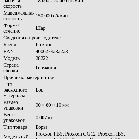
рабочая
18 000 - 20 000 об/мин
скорость
Максимальная
150 000 об/мин
скорость
Форма/
Шар
сечение
Сведения о производителе
Бренд
Proxxon
EAN
4006274282223
Модель
28222
Страна
Германия
сборки
Прочие характеристики
Тип
расходного
Бор
материала
Размер
90 × 80 × 10 мм
упаковки
Вес с
0.007 кг
упаковкой
Тип товара
Боры
Proxxon FBS, Proxxon GG12, Proxxon IBS,
Модельный