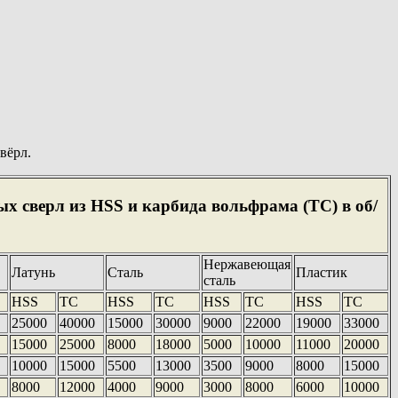
вёрл.
х сверл из HSS и карбида вольфрама (ТС) в об/
Нержавеющая
Латунь
Сталь
Пластик
сталь
HSS
TC
HSS
TC
HSS
TC
HSS
TC
0
25000
40000
15000
30000
9000
22000
19000
33000
0
15000
25000
8000
18000
5000
10000
11000
20000
0
10000
15000
5500
13000
3500
9000
8000
15000
0
8000
12000
4000
9000
3000
8000
6000
10000