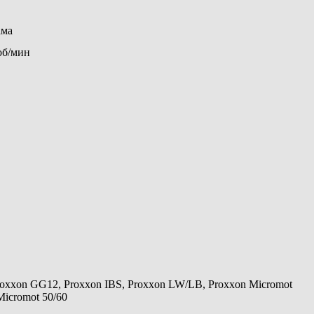
ама
 об/мин
roxxon GG12, Proxxon IBS, Proxxon LW/LB, Proxxon Micromot
Micromot 50/60