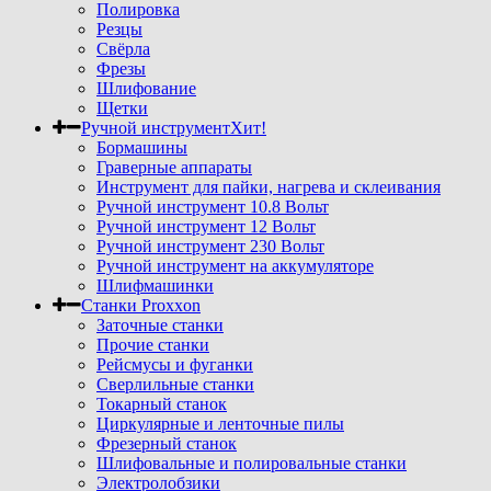
Полировка
Резцы
Свёрла
Фрезы
Шлифование
Щетки
Ручной инструмент
Хит!
Бормашины
Граверные аппараты
Инструмент для пайки, нагрева и склеивания
Ручной инструмент 10.8 Вольт
Ручной инструмент 12 Вольт
Ручной инструмент 230 Вольт
Ручной инструмент на аккумуляторе
Шлифмашинки
Станки Proxxon
Заточные станки
Прочие станки
Рейсмусы и фуганки
Сверлильные станки
Токарный станок
Циркулярные и ленточные пилы
Фрезерный станок
Шлифовальные и полировальные станки
Электролобзики