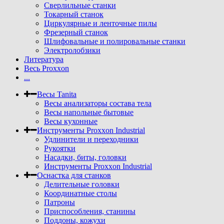
Сверлильные станки
Токарный станок
Циркулярные и ленточные пилы
Фрезерный станок
Шлифовальные и полировальные станки
Электролобзики
Литература
Весь Proxxon
...
Весы Tanita
Весы анализаторы состава тела
Весы напольные бытовые
Весы кухонные
Инструменты Proxxon Industrial
Удлинители и переходники
Рукоятки
Насадки, биты, головки
Инструменты Proxxon Industrial
Оснастка для станков
Делительные головки
Координатные столы
Патроны
Приспособления, станины
Поддоны, кожухи