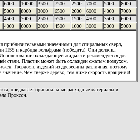
0
6000
10000
3500
7500
2500
7000
5000
8000
0
5000
8000
3000
6500
2000
6000
4000
7000
0
4500
7000
2500
5500
1500
4500
3500
6000
0
4000
6000
2000
4500
1000
3000
3000
5000
ся приблизительными значениями для спиральных сверл,
ли HSS и карбида вольфрама (победита). Они должны
. Использование охлаждающей жидкости рекомендуется для
ей стали. Пластик может быть охлажден сжатым воздухом,
ужек. Твердость изделий из древесины различная, поэтому
 значение. Чем тверже дерево, тем ниже скорость вращения!
кса, предлагает оригинальные расходные материалы и
еля Проксон.