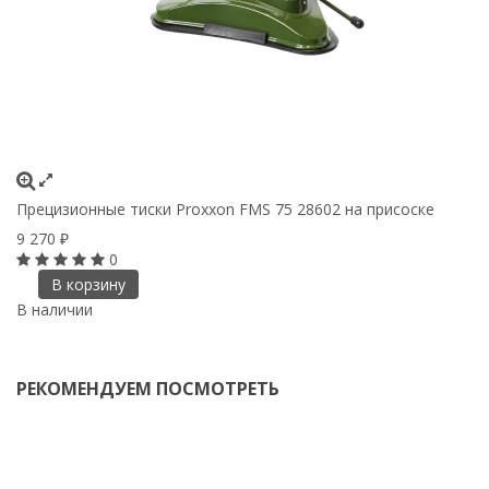
Прецизионные тиски Proxxon FMS 75 28602 на присоске
У
9 270
6
₽
0
В корзину
В наличии
В
РЕКОМЕНДУЕМ ПОСМОТРЕТЬ