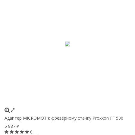
Адаптер MICROMOT к фрезерному станку Proxxon FF 500
К
н
5 887
₽
3
0