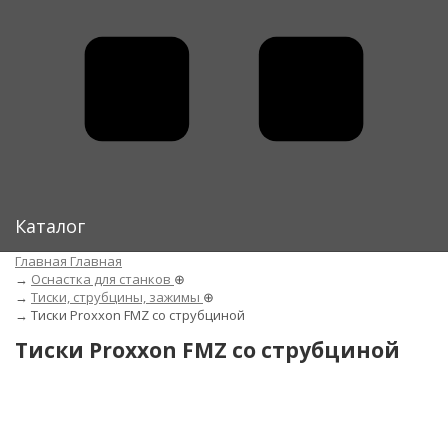
Каталог
Главная
Главная
→
Оснастка для станков
⊕
→
Тиски, струбцины, зажимы
⊕
→
Тиски Proxxon FMZ со струбциной
Тиски Proxxon FMZ со струбциной