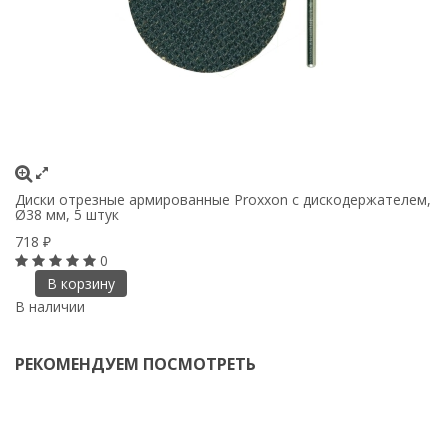
Диски отрезные армированные Proxxon с дискодержателем,
Ст
Ø38 мм, 5 штук
5
718
₽
0
В корзину
В
В наличии
РЕКОМЕНДУЕМ ПОСМОТРЕТЬ