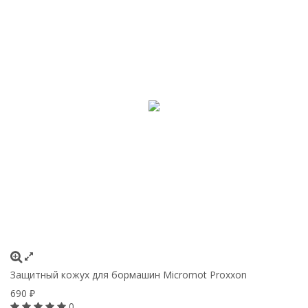
Защитный кожух для бормашин Micromot Proxxon
Н
у
690
₽
1
0