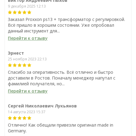
Виктор Андреевич Пыхов
9 декабря 2025 12:13
Шлифовальные диски для
Электролобзик Proxxon
Proxxon TSG 250/E, корунд,
DSH с вылетом 400 мм
Заказал Proxxon ps13 + трансформатор с регулировкой.
Ø250 мм, зернистость 150, 5
Всё пришло в хорошем состоянии. Уже опробовал
штук
2 878
56 202
данный инструмент для...
₽
₽
Самоклеющаяся
Шлифовальные диски для
Перейти к отзыву
силиконовая пленка для
Proxxon TSG 250/E, корунд,
0
0
шлифовальных кругов
Ø250 мм, зернистость 80, 5
Proxxon Ø250 мм, 5 штук
штук
В корзину
В корзину
Эрнест
1 482
2 944
₽
₽
25 ноября 2023 22:13
В наличии
В наличии
0
0
Спасибо за оперативность. Всё отлично и быстро
В корзину
В корзину
доставили в Ростов. Поначалу менеджер напутал с
фамилией получателя, но...
В наличии
В наличии
Перейти к отзыву
Сергей Николаевич Лукьянов
14 августа 2023 15:37
Отлично! Как обещали привезли оригинал made in
Germany.