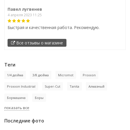
Павел лугвенев
4 апреля 2023 11:25
Быстрая и качественная работа. Рекомендую.
Все отзывы о магазине
Теги
1/4 дюйма
3/8 дюйма
Micromot
Proxxon
Proxxon Industrial
Super-Cut
Tanita
Алмазный
Бормашина
Боры
показать все
Последние фото