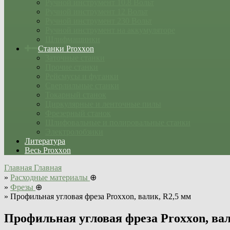
Ручной инструмент 10.8 Вольт
Ручной инструмент 12 Вольт
Ручной инструмент 230 Вольт
Ручной инструмент на аккумуляторе
Шлифмашинки
Станки Proxxon
Заточные станки
Прочие станки
Рейсмусы и фуганки
Сверлильные станки
Токарный станок
Циркулярные и ленточные пилы
Фрезерный станок
Шлифовальные и полировальные станки
Электролобзики
Литература
Весь Proxxon
Главная
Главная
»
Расходные материалы
⊕
»
Фрезы
⊕
»
Профильная угловая фреза Proxxon, валик, R2,5 мм
Профильная угловая фреза Proxxon, вал