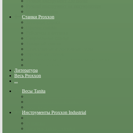
Ручной инструмент 230 Вольт
Ручной инструмент на аккумуляторе
Шлифмашинки
Станки Proxxon
Заточные станки
Прочие станки
Рейсмусы и фуганки
Сверлильные станки
Токарный станок
Циркулярные и ленточные пилы
Фрезерный станок
Шлифовальные и полировальные станки
Электролобзики
Литература
Весь Proxxon
...
Весы Tanita
Весы анализаторы состава тела
Весы напольные бытовые
Весы кухонные
Инструменты Proxxon Industrial
Удлинители и переходники
Рукоятки
Насадки, биты, головки