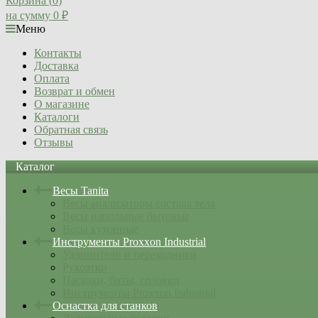
Корзина (
0
)
на сумму
0
₽
Меню
Контакты
Доставка
Оплата
Возврат и обмен
О магазине
Каталоги
Обратная связь
Отзывы
Каталог
Весы Tanita
Весы анализаторы состава тела
Весы напольные бытовые
Весы кухонные
Инструменты Proxxon Industrial
Удлинители и переходники
Рукоятки
Насадки, биты, головки
Инструменты Proxxon Industrial
Оснастка для станков