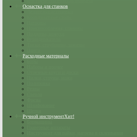
Инструменты Proxxon Industrial
Оснастка для станков
Делительные головки
Координатные столы
Патроны
Приспособления, станины
Поддоны, кожухи
Резцедержатели
Тиски, струбцины, зажимы
Цанги
Расходные материалы
Боры
Наборы и прочее
Отрезные круги и диски
Пилки, струны, ножи
Полировка
Резцы
Свёрла
Фрезы
Шлифование
Щетки
Ручной инструмент
Хит!
Бормашины
Граверные аппараты
Инструмент для пайки, нагрева и склеивания