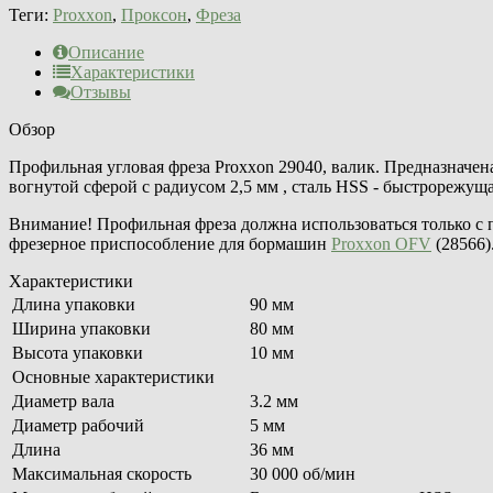
Теги:
Proxxon
,
Проксон
,
Фреза
Описание
Характеристики
Отзывы
Обзор
Профильная угловая фреза Proxxon 29040, валик. Предназначен
вогнутой сферой с радиусом 2,5 мм , сталь HSS - быстрорежуща
Внимание! Профильная фреза должна использоваться только 
фрезерное приспособление для бормашин
Proxxon OFV
(28566)
Характеристики
Длина упаковки
90 мм
Ширина упаковки
80 мм
Высота упаковки
10 мм
Основные характеристики
Диаметр вала
3.2 мм
Диаметр рабочий
5 мм
Длина
36 мм
Максимальная скорость
30 000 об/мин