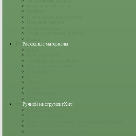
Делительные головки
Координатные столы
Патроны
Приспособления, станины
Поддоны, кожухи
Резцедержатели
Тиски, струбцины, зажимы
Цанги
Расходные материалы
Боры
Наборы и прочее
Отрезные круги и диски
Пилки, струны, ножи
Полировка
Резцы
Свёрла
Фрезы
Шлифование
Щетки
Ручной инструмент
Хит!
Бормашины
Граверные аппараты
Инструмент для пайки, нагрева и склеивания
Ручной инструмент 10.8 Вольт
Ручной инструмент 12 Вольт