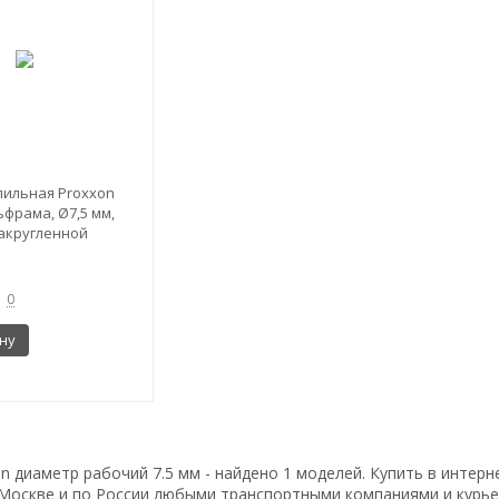
ильная Proxxon
фрама, Ø7,5 мм,
закругленной
0
ну
 диаметр рабочий 7.5 мм - найдено 1 моделей. Купить в интернет-
Москве и по России любыми транспортными компаниями и курье