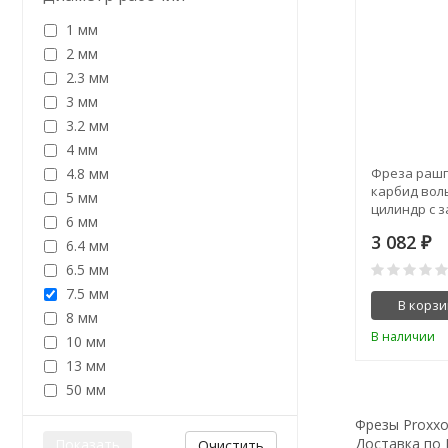
1 мм
2 мм
2.3 мм
3 мм
3.2 мм
4 мм
4.8 мм
Фреза рашп
карбид воль
5 мм
цилиндр с 
6 мм
головкой
3 082
₽
6.4 мм
6.5 мм
7.5 мм
В корзи
8 мм
В наличии
10 мм
13 мм
50 мм
Фрезы Proxxon
Доставка по 
Очистить