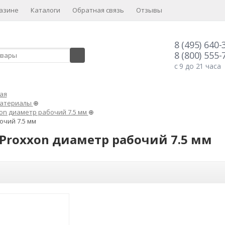
азине
Каталоги
Обратная связь
Отзывы
8 (495) 640-
8 (800) 555-
с 9 до 21 часа
ая
материалы
⊕
on диаметр рабочий 7.5 мм
⊕
очий 7.5 мм
Proxxon диаметр рабочий 7.5 мм