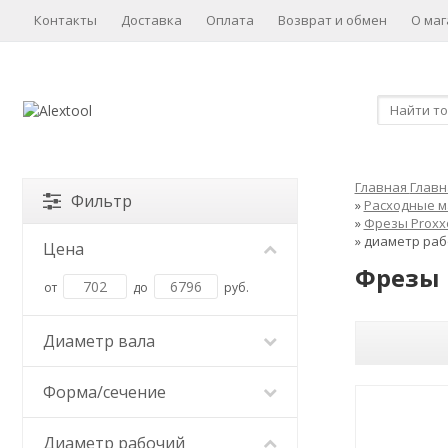
Контакты
Доставка
Оплата
Возврат и обмен
О маг
Главная
Главн
Фильтр
»
Расходные 
»
Фрезы Proxx
»
диаметр раб
Цена
Фрезы 
от
до
руб.
Диаметр вала
Форма/сечение
Диаметр рабочий