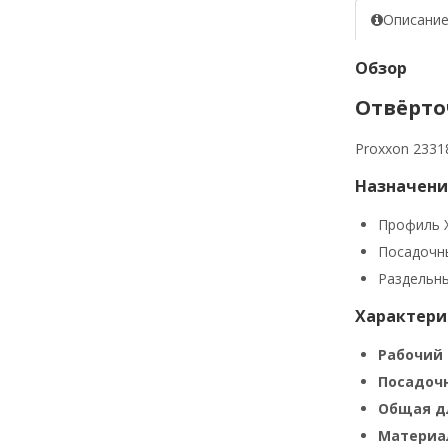
Описани
Обзор
Отвёрточ
Proxxon 2331
Назначени
Профиль X
Посадочны
Раздельны
Характери
Рабочий 
Посадоч
Общая д
Материал