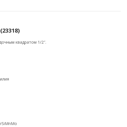
(23318)
дочным квадратом 1/2″.
силия
CrSiMnMo