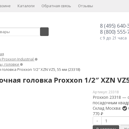
азине
Каталоги
Обратная связь
Отзывы
8 (495) 640-
8 (800) 555-
с 9 до 21 часа
ая
Proxxon Industrial
⊕
ы, головки
⊕
головка Proxxon 1/2″ XZN VZ5, 55 мм (23318)
чная головка Proxxon 1/2″ XZN VZ5
Артикул:
23318
Proxxon 23318 — 
посадочным квадр
Склад Москва:
770
₽
-