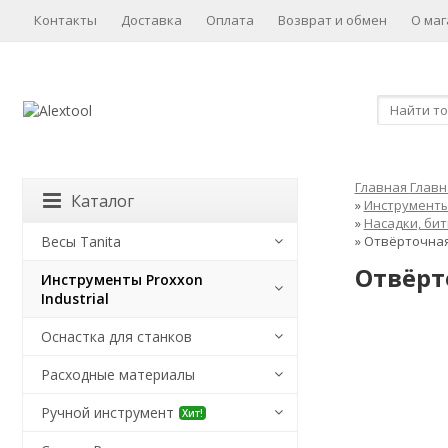
Контакты
Доставка
Оплата
Возврат и обмен
О маг
Главная
Главн
Каталог
»
Инструменты 
»
Насадки, бит
Весы Tanita
»
Отвёрточная 
Отвёрто
Инструменты Proxxon
Industrial
Оснастка для станков
Расходные материалы
Ручной инструмент
Хит!