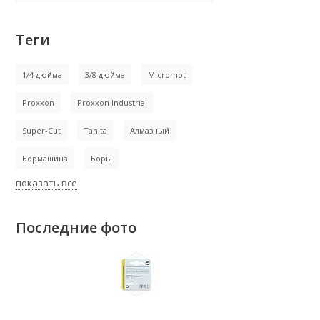
Теги
1/4 дюйма
3/8 дюйма
Micromot
Proxxon
Proxxon Industrial
Super-Cut
Tanita
Алмазный
Бормашина
Боры
показать все
Последние фото