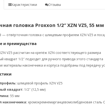
е
Характеристики
Отзывы
ная головка Proxxon 1/2″ XZN VZ5, 55 мм 
8 — отвёрточная головка с шлицевым профилем XZN VZ5 и поса
е и преимущества
ZN VZ5 рассчитан на крепёж XZN соответствующего размера
й квадрат 1/2″ подходит для ручного привода этого стандарта
е материалы наконечника и корпуса подобраны под передачу у
стики
профиль:
шлицевой профиль XZN VZ5
ный квадрат:
1/2″ (12,5 мм)
лина:
55 мм
 наконечника:
хромокремнемарганцевомолибденовая сталь 