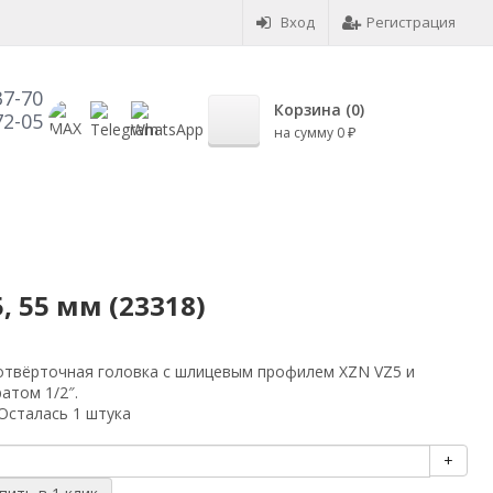
Вход
Регистрация
37-70
Корзина (
0
)
72-05
на сумму
0
₽
, 55 мм (23318)
отвёрточная головка с шлицевым профилем XZN VZ5 и
атом 1/2″.
Осталась 1 штука
+