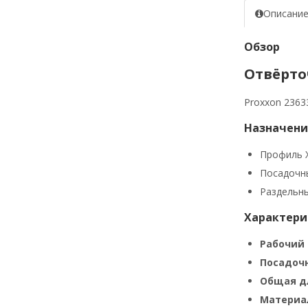
Описани
Обзор
Отвёрточ
Proxxon 2363
Назначени
Профиль X
Посадочны
Раздельны
Характери
Рабочий 
Посадоч
Общая д
Материал