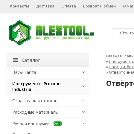
Контакты
Доставка
Оплата
Возврат и обмен
О маг
Главная
Главн
Каталог
»
Инструменты 
»
Насадки, бит
Весы Tanita
»
Отвёрточная 
Отвёрто
Инструменты Proxxon
Industrial
Оснастка для станков
Расходные материалы
Ручной инструмент
Хит!