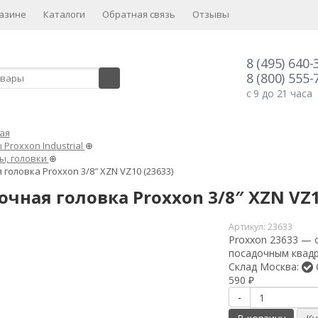
азине
Каталоги
Обратная связь
Отзывы
8 (495) 640-
8 (800) 555-
с 9 до 21 часа
ая
Proxxon Industrial
⊕
ы, головки
⊕
головка Proxxon 3/8″ XZN VZ10 (23633)
чная головка Proxxon 3/8″ XZN VZ1
Артикул:
23633
Proxxon 23633 — 
посадочным квадр
Склад Москва:
590
₽
-