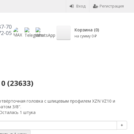
Вход
Регистрация
37-70
Корзина (
0
)
72-05
на сумму
0
₽
0 (23633)
отвёрточная головка с шлицевым профилем XZN VZ10 и
атом 3/8″.
Осталась 1 штука
+