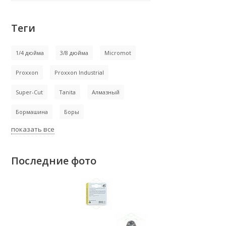
Теги
1/4 дюйма
3/8 дюйма
Micromot
Proxxon
Proxxon Industrial
Super-Cut
Tanita
Алмазный
Бормашина
Боры
показать все
Последние фото