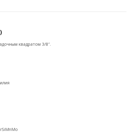
)
адочным квадратом 3/8″.
силия
CrSiMnMo