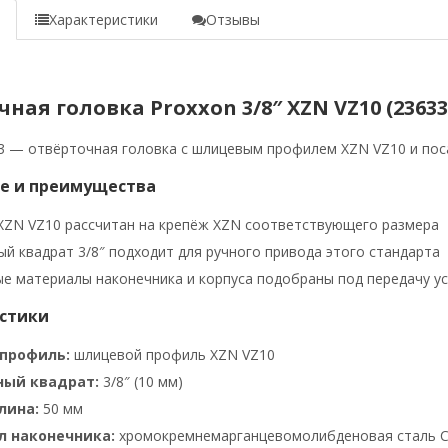
е
Характеристики
Отзывы
ная головка Proxxon 3/8″ XZN VZ10 (23633
3 — отвёрточная головка с шлицевым профилем XZN VZ10 и пос
е и преимущества
ZN VZ10 рассчитан на крепёж XZN соответствующего размера
й квадрат 3/8″ подходит для ручного привода этого стандарта
е материалы наконечника и корпуса подобраны под передачу у
стики
профиль:
шлицевой профиль XZN VZ10
ный квадрат:
3/8″ (10 мм)
лина:
50 мм
 наконечника:
хромокремнемарганцевомолибденовая сталь 