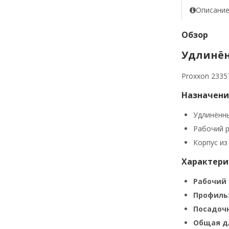
Описани
Обзор
Удлинённ
Proxxon 2335
Назначени
Удлинённы
Рабочий р
Корпус из
Характери
Рабочий 
Профиль
Посадоч
Общая д