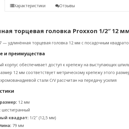
е
Характеристики
Отзывы
ая торцевая головка Proxxon 1/2″ 12 мм 
7 — удлинённая торцевая головка 12 мм с посадочным квадратом
е и преимущества
й корпус обеспечивает доступ к крепежу на выступающих шпил
азмер 12 мм соответствует метрическому крепежу этого разме
 хромованадиевой стали CrV рассчитан на передачу усилия
стики
размер:
12 мм
:
шестигранный
ный квадрат:
1/2″ (12,5 мм)
лина:
79 мм