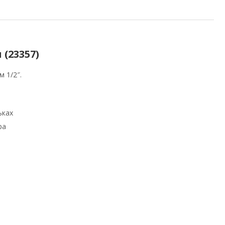
(23357)
 1/2″.
ьках
ра