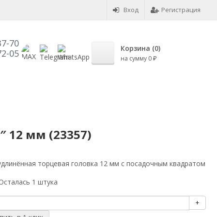
Вход
Регистрация
37-70
Корзина (
0
)
72-05
на сумму
0
₽
 12 мм (23357)
удлинённая торцевая головка 12 мм с посадочным квадратом
Осталась 1 штука
+