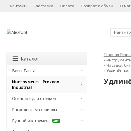
Контакты
Доставка
Оплата
Возврат и обмен
О маг
Главная
Главн
Каталог
»
Инструменты 
»
Насадки, бит
Весы Tanita
»
Удлинённая т
Удлинё
Инструменты Proxxon
Industrial
Оснастка для станков
Расходные материалы
Ручной инструмент
Хит!