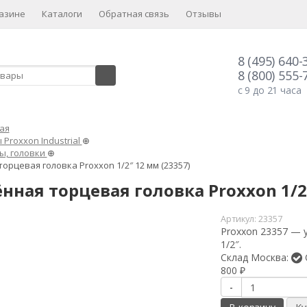
азине
Каталоги
Обратная связь
Отзывы
8 (495) 640-
8 (800) 555-
с 9 до 21 часа
ая
Proxxon Industrial
⊕
ы, головки
⊕
орцевая головка Proxxon 1/2″ 12 мм (23357)
нная торцевая головка Proxxon 1/2″
Артикул:
23357
Proxxon 23357 — 
1/2″.
Склад Москва:
800
₽
-