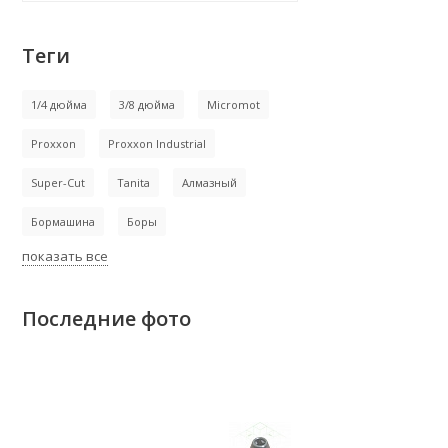
Теги
1/4 дюйма
3/8 дюйма
Micromot
Proxxon
Proxxon Industrial
Super-Cut
Tanita
Алмазный
Бормашина
Боры
показать все
Последние фото