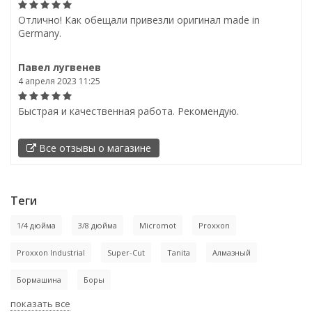
Отлично! Как обещали привезли оригинал made in
Germany.
Павел лугвенев
4 апреля 2023 11:25
Быстрая и качественная работа. Рекомендую.
Все отзывы о магазине
Теги
1/4 дюйма
3/8 дюйма
Micromot
Proxxon
Proxxon Industrial
Super-Cut
Tanita
Алмазный
Бормашина
Боры
показать все