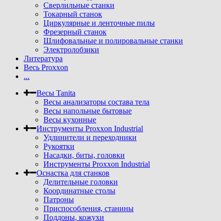
Сверлильные станки
Токарный станок
Циркулярные и ленточные пилы
Фрезерный станок
Шлифовальные и полировальные станки
Электролобзики
Литература
Весь Proxxon
...
Весы Tanita
Весы анализаторы состава тела
Весы напольные бытовые
Весы кухонные
Инструменты Proxxon Industrial
Удлинители и переходники
Рукоятки
Насадки, биты, головки
Инструменты Proxxon Industrial
Оснастка для станков
Делительные головки
Координатные столы
Патроны
Приспособления, станины
Поддоны, кожухи