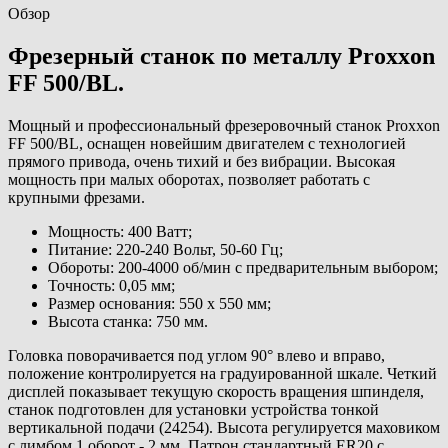
Обзор
Фрезерный станок по металлу Proxxon
FF 500/BL.
Мощный и профессиональный фрезеровочный станок Proxxon
FF 500/BL, оснащен новейшим двигателем с технологией
прямого привода, очень тихий и без вибрации. Высокая
мощность при малых оборотах, позволяет работать с
крупными фрезами.
Мощность: 400 Ватт;
Питание: 220-240 Вольт, 50-60 Гц;
Обороты: 200-4000 об/мин с предварительным выбором;
Точность: 0,05 мм;
Размер основания: 550 х 550 мм;
Высота станка: 750 мм.
Головка поворачивается под углом 90° влево и вправо,
положение контролируется на градуированной шкале. Четкий
дисплей показывает текущую скорость вращения шпинделя,
станок подготовлен для установки устройства тонкой
вертикальной подачи (24254). Высота регулируется маховиком
с лимбом 1 оборот - 2 мм. Патрон стандартный ER20 с