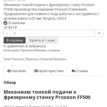
Артикул:
24254
Механизм тонкой подачи к фрезерному станку Proxxon
FF500 производства компании Proxxon (Германия).
Предназначен для плавного хода рабочего инструмента.1
деление равно 0,05 мм. Модель 24254
В наличии
20 897
₽
-
+
В корзину
К сравнению
В избранное
Категории:
Приспособления, станины
Теги:
Proxxon
,
Проксон
,
Оснастка Проксон
Описание
Характеристики
Отзывы
Обзор
Механизм тонкой подачи к
фрезерному станку Proxxon FF500
Имеет огромный срок службы, за счёт