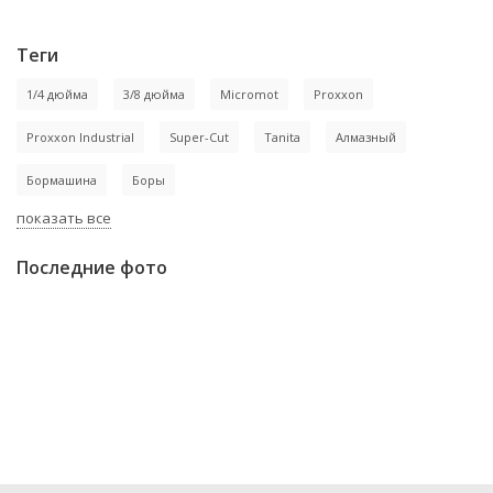
Теги
1/4 дюйма
3/8 дюйма
Micromot
Proxxon
Proxxon Industrial
Super-Cut
Tanita
Алмазный
Бормашина
Боры
показать все
Последние фото