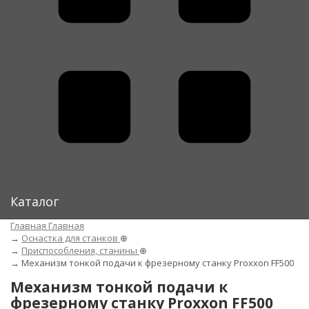
Каталог
Главная
Главная
→
Оснастка для станков
⊕
→
Приспособления, станины
⊕
→
Механизм тонкой подачи к фрезерному станку Proxxon FF500
Механизм тонкой подачи к
фрезерному станку Proxxon FF500