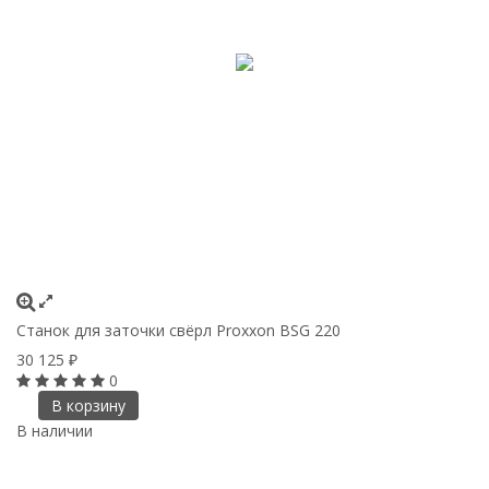
Станок для заточки свёрл Proxxon BSG 220
С
30 125
1
₽
0
В корзину
В наличии
В