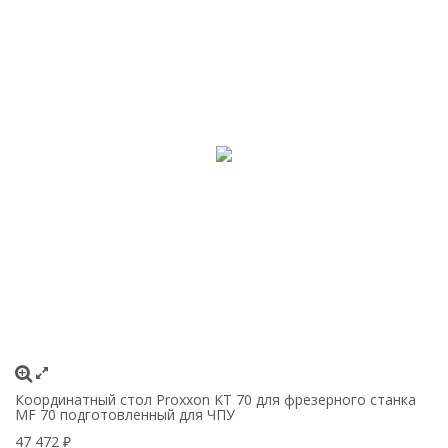
Координатный стол Proxxon KT 70 для фрезерного станка
Н
MF 70 подготовленный для ЧПУ
1
47 472
₽