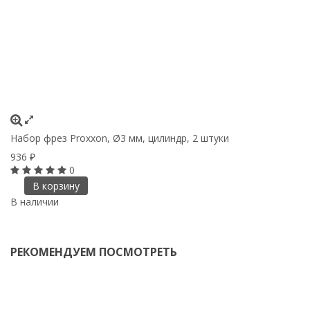
Набор фрез Proxxon, Ø3 мм, цилиндр, 2 штуки
На
ш
936
₽
1
0
В корзину
В наличии
В
РЕКОМЕНДУЕМ ПОСМОТРЕТЬ