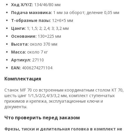
Ход X/Y/Z:
134/46/80 мм
Подача маховика:
1 мм за оборот; деление 0,05 мм
Т-образные пазы:
12×6×5 мм
Цанги:
1; 1,5; 2; 2,4; 3; 3,2 мм
Основание:
130×225 мм
Высота:
около 370 мм
Масса:
около 7 кг
Артикул:
27110
EAN:
4006274271104
Комплектация
Станок MF 70 со встроенным координатным столом KT 70,
шесть цанг 1/1,5/2/2,4/3/3,2 мм, комплект ступенчатых
прижимов и крепежа, эксплуатационные ключи и
документы.
Что проверить перед заказом
Фрезы, тиски и делительная головка в комплект не