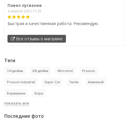
Павел лугвенев
4 апреля 2023 11:25
Быстрая и качественная работа. Рекомендую.
Все отзывы о магазине
Теги
1/4 дюйма
3/8 дюйма
Micromot
Proxxon
Proxxon Industrial
Super-Cut
Tanita
Алмазный
Бормашина
Боры
показать все
Последние фото