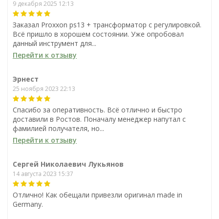
9 декабря 2025 12:13
Полировальный станок
Полировальный круг из
Proxxon PM 100, 140 Вт
микрофибры для Proxxon
Заказал Proxxon ps13 + трансформатор с регулировкой.
(27180)
PM 100, 15 слоев, Ø100 мм
Всё пришло в хорошем состоянии. Уже опробовал
39 822
2 061
данный инструмент для...
₽
₽
Полировальный круг из Х/
Полировальный круг из Х/
Перейти к отзыву
Б ткани для Proxxon PM
Б ткани для Proxxon PM
0
0
100, жесткий, толщина 15
100, мягкий, толщина 15 мм,
мм, Ø100 мм
Ø100 мм
В корзину
В корзину
Эрнест
1 102
980
₽
₽
25 ноября 2023 22:13
В наличии
В наличии
0
0
Спасибо за оперативность. Всё отлично и быстро
В корзину
В корзину
доставили в Ростов. Поначалу менеджер напутал с
фамилией получателя, но...
В наличии
В наличии
Перейти к отзыву
Сергей Николаевич Лукьянов
14 августа 2023 15:37
Отлично! Как обещали привезли оригинал made in
Germany.