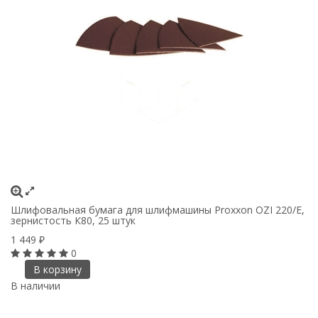
Шлифовальная бумага для шлифмашины Proxxon OZI 220/E,
Ш
зернистость К80, 25 штук
зе
1 449
1
₽
0
В корзину
В наличии
В