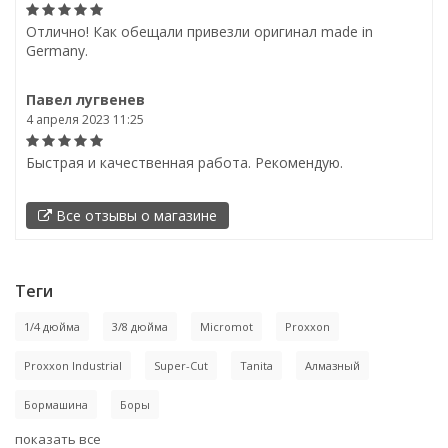
Отлично! Как обещали привезли оригинал made in
Germany.
Павел лугвенев
4 апреля 2023 11:25
Быстрая и качественная работа. Рекомендую.
Все отзывы о магазине
Теги
1/4 дюйма
3/8 дюйма
Micromot
Proxxon
Proxxon Industrial
Super-Cut
Tanita
Алмазный
Бормашина
Боры
показать все