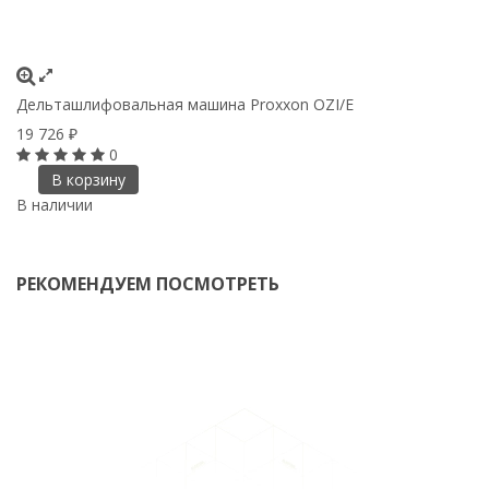
Дельташлифовальная машина Proxxon OZI/E
Ш
зе
19 726
₽
1
0
В корзину
В наличии
В
РЕКОМЕНДУЕМ ПОСМОТРЕТЬ