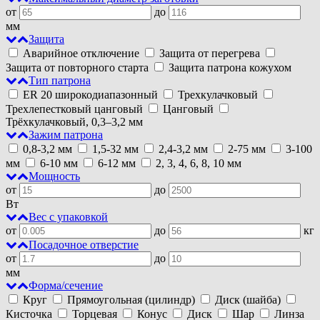
от
до
мм
Защита
Аварийное отключение
Защита от перегрева
Защита от повторного старта
Защита патрона кожухом
Тип патрона
ER 20 широкодиапазонный
Трехкулачковый
Трехлепестковый цанговый
Цанговый
Трёхкулачковый, 0,3–3,2 мм
Зажим патрона
0,8-3,2 мм
1,5-32 мм
2,4-3,2 мм
2-75 мм
3-100
мм
6-10 мм
6-12 мм
2, 3, 4, 6, 8, 10 мм
Мощность
от
до
Вт
Вес с упаковкой
от
до
кг
Посадочное отверстие
от
до
мм
Форма/сечение
Круг
Прямоугольная (цилиндр)
Диск (шайба)
Кисточка
Торцевая
Конус
Диск
Шар
Линза