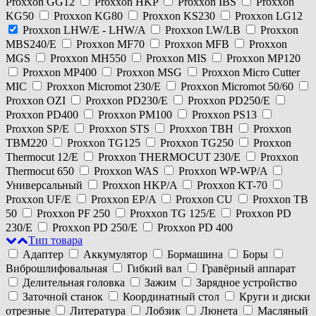
Proxxon GG12
Proxxon HKP
Proxxon IBS
Proxxon
KG50
Proxxon KG80
Proxxon KS230
Proxxon LG12
Proxxon LHW/E - LHW/A
Proxxon LW/LB
Proxxon
MBS240/E
Proxxon MF70
Proxxon MFB
Proxxon
MGS
Proxxon MH550
Proxxon MIS
Proxxon MP120
Proxxon MP400
Proxxon MSG
Proxxon Micro Cutter
MIC
Proxxon Micromot 230/E
Proxxon Micromot 50/60
Proxxon OZI
Proxxon PD230/E
Proxxon PD250/E
Proxxon PD400
Proxxon PM100
Proxxon PS13
Proxxon SP/E
Proxxon STS
Proxxon TBH
Proxxon
TBM220
Proxxon TG125
Proxxon TG250
Proxxon
Thermocut 12/E
Proxxon THERMOCUT 230/E
Proxxon
Thermocut 650
Proxxon WAS
Proxxon WP-WP/A
Универсальный
Proxxon HKP/A
Proxxon KT-70
Proxxon UF/E
Proxxon EP/A
Proxxon CU
Proxxon TB
50
Proxxon PF 250
Proxxon TG 125/E
Proxxon PD
230/E
Proxxon PD 250/E
Proxxon PD 400
Тип товара
Адаптер
Аккумулятор
Бормашина
Боры
Виброшлифовальная
Гибкий вал
Гравёрный аппарат
Делительная головка
Зажим
Зарядное устройство
Заточной станок
Координатный стол
Круги и диски
отрезные
Литература
Лобзик
Люнета
Масляный