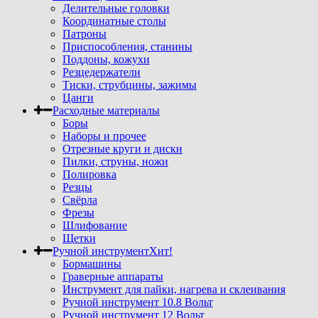
Делительные головки
Координатные столы
Патроны
Приспособления, станины
Поддоны, кожухи
Резцедержатели
Тиски, струбцины, зажимы
Цанги
Расходные материалы
Боры
Наборы и прочее
Отрезные круги и диски
Пилки, струны, ножи
Полировка
Резцы
Свёрла
Фрезы
Шлифование
Щетки
Ручной инструмент
Хит!
Бормашины
Граверные аппараты
Инструмент для пайки, нагрева и склеивания
Ручной инструмент 10.8 Вольт
Ручной инструмент 12 Вольт