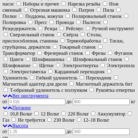
насос
Наборы и прочее
Нарезка резьбы
Нож
сменный
Отрезная машинка
Патрон
Пила
Пилки
Поддоны, кожухи
Полировальный станок
Полировка
Пресс
Провода
Пылесос
Резцедержатель
Резцы
Рейсмус
Ручной инструмент
Сверлильный станок
Свёрла
Столы,
приспособления, станины
Термообработка
Тиски,
струбцины, держатели
Токарный станок
Трансформатор
Фрезерный станок
Фрезы
Фуганок
Цанги
Шлифмашинка
Шлифовальный станок
Шлифование
Щетки
Электроотвертка
Электропила
Электростамеска
Карданный переходник
Удлинитель
Гибкий удлинитель
Переходник
Магнитный адаптер для дрели
Магнитный держатель бит
T-образный удлинитель с ползунком
Рукоятка отвертки
Вес инструмента
от
до
кг
Питание
10,8 Вольт
12 Вольт
220 Вольт
Аккумулятор
Газ
Не требуется
230 Вольт
12–18 Вольт
Высота
от
до
см