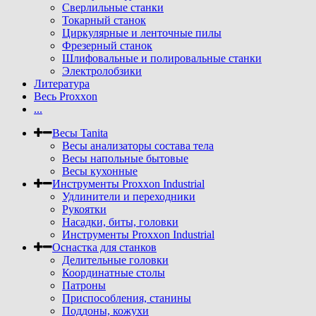
Сверлильные станки
Токарный станок
Циркулярные и ленточные пилы
Фрезерный станок
Шлифовальные и полировальные станки
Электролобзики
Литература
Весь Proxxon
...
Весы Tanita
Весы анализаторы состава тела
Весы напольные бытовые
Весы кухонные
Инструменты Proxxon Industrial
Удлинители и переходники
Рукоятки
Насадки, биты, головки
Инструменты Proxxon Industrial
Оснастка для станков
Делительные головки
Координатные столы
Патроны
Приспособления, станины
Поддоны, кожухи