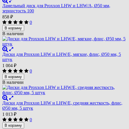
Ламельный диск для Proxxon LHW и LHW/A, Ø50 мм,
зернистость 100
858
₽
0
В корзину
В наличии
Диски для Proxxon LHW и LHW/E, мягкие, флис, Ø50 мм, 5
штук
1 004
₽
0
В корзину
В наличии
Диски для Proxxon LHW и LHW/E, средняя жесткость, флис,
Ø50 мм, 5 штук
1 013
₽
0
В корзину