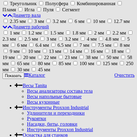
Треугольник
Полусфера
Комбинированная
Пламя
Игла
Пуля
Сегмент
Диаметр вала
2.35 мм
3 мм
3.2 мм
6 мм
10 мм
12.7 мм
Диаметр рабочий
1 мм
1.2 мм
1.5 мм
1.8 мм
2 мм
2.2 мм
2.3 мм
2.5 мм
3 мм
3.2 мм
4 мм
4.8 мм
5
мм
6 мм
6.4 мм
6.5 мм
7 мм
7.5 мм
8 мм
9 мм
10 мм
13 мм
14 мм
16 мм
18 мм
19 мм
20 мм
22 мм
23 мм
38 мм
50 мм
58
мм
65 мм
80 мм
85 мм
100 мм
125 мм
250
мм
30 мм
45 мм
Каталог
Очистить
Весы Tanita
Весы анализаторы состава тела
Весы напольные бытовые
Весы кухонные
Инструменты Proxxon Industrial
Удлинители и переходники
Рукоятки
Насадки, биты, головки
Инструменты Proxxon Industrial
Оснастка для станков