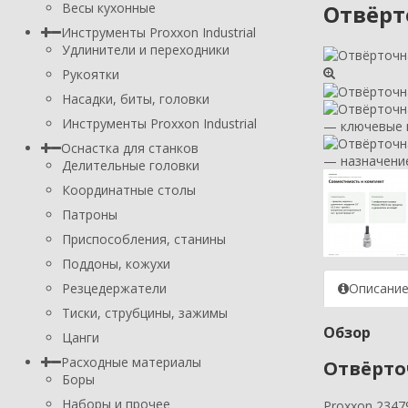
Весы кухонные
Отвёрто
Инструменты Proxxon Industrial
Удлинители и переходники
Рукоятки
Насадки, биты, головки
Инструменты Proxxon Industrial
Оснастка для станков
Делительные головки
Координатные столы
Патроны
Приспособления, станины
Поддоны, кожухи
Резцедержатели
Описани
Тиски, струбцины, зажимы
Обзор
Цанги
Расходные материалы
Отвёрточ
Боры
Наборы и прочее
Proxxon 2347