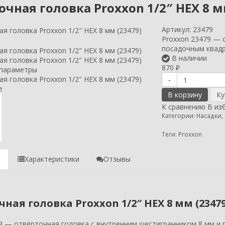
чная головка Proxxon 1/2″ HEX 8 м
Артикул:
23479
Proxxon 23479 — 
посадочным квадр
В наличии
870
₽
-
В корзину
К сравнению
В из
Категории:
Насадки,
Теги:
Proxxon
е
Характеристики
Отзывы
ная головка Proxxon 1/2″ HEX 8 мм (23479
9 — отвёрточная головка с внутренним шестигранником 8 мм и 