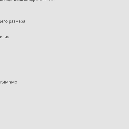
щего размера
силия
CrSiMnMo