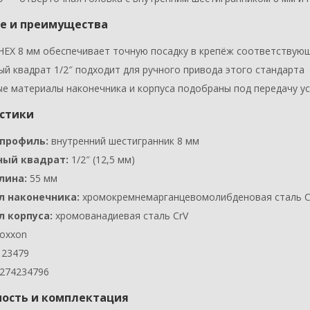
е и преимущества
EX 8 мм обеспечивает точную посадку в крепёж соответствую
й квадрат 1/2″ подходит для ручного привода этого стандарта
е материалы наконечника и корпуса подобраны под передачу у
стики
профиль:
внутренний шестигранник 8 мм
ный квадрат:
1/2″ (12,5 мм)
лина:
55 мм
 наконечника:
хромокремнемарганцевомолибденовая сталь 
 корпуса:
хромованадиевая сталь CrV
oxxon
23479
274234796
ость и комплектация