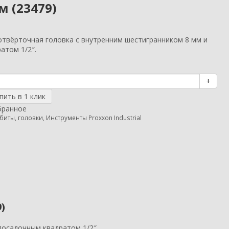
м (23479)
отвёрточная головка с внутренним шестигранником 8 мм и
атом 1/2″.
+
бранное
 биты, головки
,
Инструменты Proxxon Industrial
)
посадочным квадратом 1/2″.