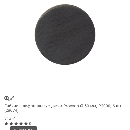
Гибкие шлифовальные диски Proxxon Ø 50 мм, P2000, 6 шт.
Ги
(28674)
(2
812
8
₽
0