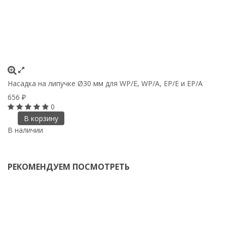
Насадка на липучке Ø30 мм для WP/E, WP/A, EP/E и EP/A
У
656
2
₽
0
В корзину
В наличии
В
РЕКОМЕНДУЕМ ПОСМОТРЕТЬ