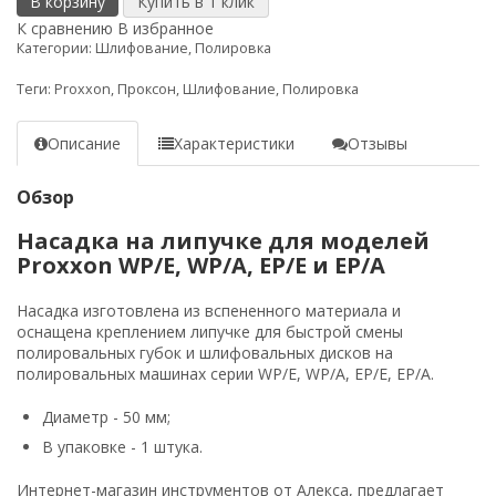
В корзину
К сравнению
В избранное
Категории:
Шлифование
,
Полировка
Теги:
Proxxon
,
Проксон
,
Шлифование
,
Полировка
Описание
Характеристики
Отзывы
Обзор
Насадка на липучке для моделей
Proxxon WP/E, WP/A, EP/E и EP/A
Насадка изготовлена из вспененного материала и
оснащена креплением липучке для быстрой смены
полировальных губок и шлифовальных дисков на
полировальных машинах серии WP/E, WP/A, EP/E, EP/A.
Диаметр - 50 мм;
В упаковке - 1 штука.
Интернет-магазин инструментов от Алекса, предлагает