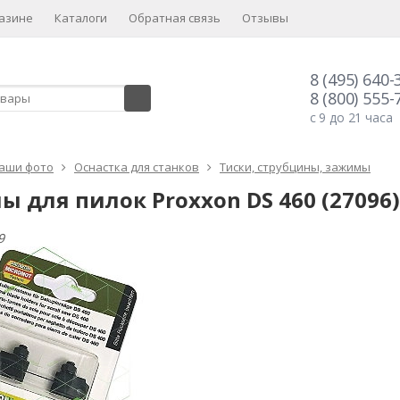
азине
Каталоги
Обратная связь
Отзывы
8 (495) 640-
8 (800) 555-
с 9 до 21 часа
аши фото
Оснастка для станков
Тиски, струбцины, зажимы
 для пилок Proxxon DS 460 (27096)
9