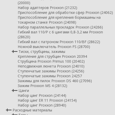
(20000)
Набор адаптеров Proxxon (21232)
Приспособление для обработки сфер Proxxon (24062)
Приспособление для крепления бормашины на
токарном станке Proxxon (24098)
Набор параллельных прокладок Proxxon (24266)
Гибкий вал 110/P с 6 цангами 0,8-3,2 мм Proxxon
(28620)
Гибкий вал с патроном Proxxon 110/BF (28622)
Ножной выключатель Proxxon FS (28700)
Тиски, струбцины, зажимы
Крепление для струбцин Proxxon 20394
Струбцина Proxxon Primus 100 (20402)
Неподвижная люнета Proxxon (24010)
Ступенчатые зажимы Proxxon (24256)
Ступенчатые зажимы Proxxon 24257
Зажимы для пилок Proxxon DS 460 (27096)
Зажим Proxxon MS 4 (28132)
Цанги
Набор цанг Proxxon (24144)
Набор цанг ER 11 Proxxon (24154)
Набор цанг Proxxon (28940)
Расходные материалы
Боры