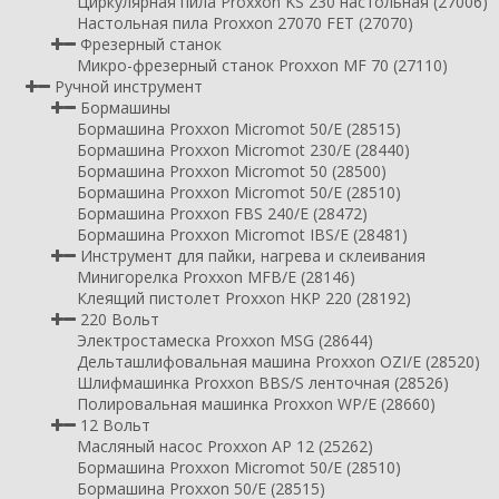
Циркулярная пила Proxxon KS 230 настольная (27006)
Настольная пила Proxxon 27070 FET (27070)
Фрезерный станок
Микро-фрезерный станок Proxxon MF 70 (27110)
Ручной инструмент
Бормашины
Бормашина Proxxon Micromot 50/E (28515)
Бормашина Proxxon Micromot 230/E (28440)
Бормашина Proxxon Micromot 50 (28500)
Бормашина Proxxon Micromot 50/E (28510)
Бормашина Proxxon FBS 240/Е (28472)
Бормашина Proxxon Micromot IBS/E (28481)
Инструмент для пайки, нагрева и склеивания
Минигорелка Proxxon MFB/E (28146)
Клеящий пистолет Proxxon HKP 220 (28192)
220 Вольт
Электростамеска Proxxon MSG (28644)
Дельташлифовальная машина Proxxon OZI/E (28520)
Шлифмашинка Proxxon BBS/S ленточная (28526)
Полировальная машинка Proxxon WP/E (28660)
12 Вольт
Масляный насос Proxxon AP 12 (25262)
Бормашина Proxxon Micromot 50/E (28510)
Бормашина Proxxon 50/E (28515)