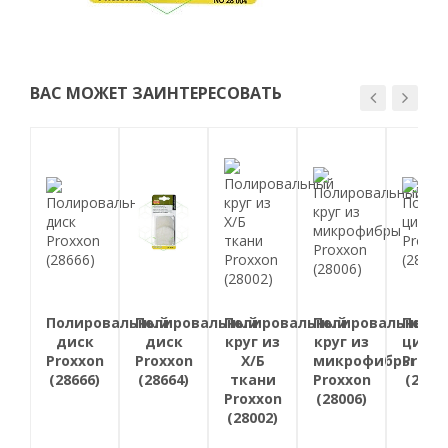
ВАС МОЖЕТ ЗАИНТЕРЕСОВАТЬ
Полировальный
Полировальный
Полировальный
Полировальный
Поли
диск
диск
круг из
круг из
цили
Proxxon
Proxxon
Х/Б
микрофибры
Proxx
(28666)
(28664)
ткани
Proxxon
(2829
Proxxon
(28006)
(28002)