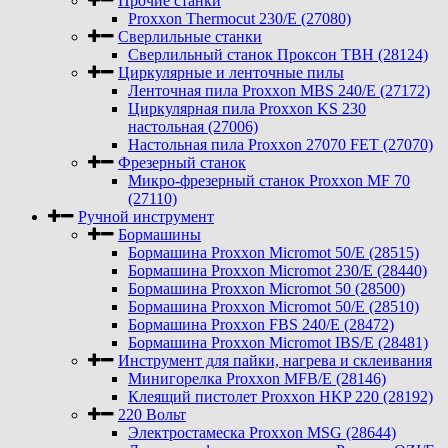
Прочие станки
Proxxon Thermocut 230/E (27080)
Сверлильные станки
Сверлильный станок Проксон TBH (28124)
Циркулярные и ленточные пилы
Ленточная пила Proxxon MBS 240/E (27172)
Циркулярная пила Proxxon KS 230
настольная (27006)
Настольная пила Proxxon 27070 FET (27070)
Фрезерный станок
Микро-фрезерный станок Proxxon MF 70
(27110)
Ручной инструмент
Бормашины
Бормашина Proxxon Micromot 50/E (28515)
Бормашина Proxxon Micromot 230/E (28440)
Бормашина Proxxon Micromot 50 (28500)
Бормашина Proxxon Micromot 50/E (28510)
Бормашина Proxxon FBS 240/Е (28472)
Бормашина Proxxon Micromot IBS/E (28481)
Инструмент для пайки, нагрева и склеивания
Минигорелка Proxxon MFB/E (28146)
Клеящий пистолет Proxxon HKP 220 (28192)
220 Вольт
Электростамеска Proxxon MSG (28644)