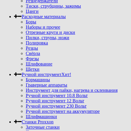
Резцедержатели
Тиски, струбцины, зажимы
Цанги
Расходные материалы
Боры
Наборы и прочее
Отрезные круги и диски
Пилки, струны, ножи
Полировка
Резцы
Свёрла
Фрезы
Шлифование
Щетки
Ручной инструмент
Хит!
Бормашины
Граверные аппараты
Инструмент для пайки, нагрева и склеивания
Ручной инструмент 10.8 Вольт
Ручной инструмент 12 Вольт
Ручной инструмент 230 Вольт
Ручной инструмент на аккумуляторе
Шлифмашинки
Станки Proxxon
Заточные станки