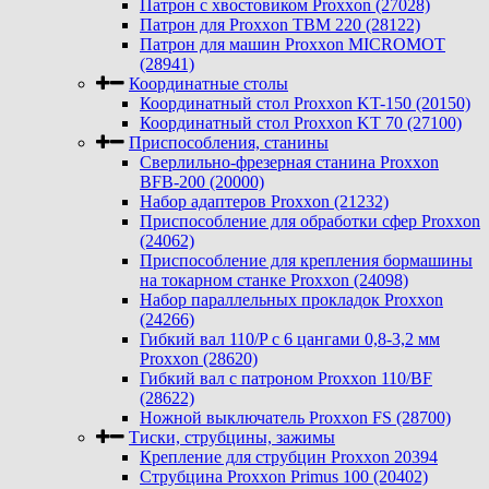
Патрон с хвостовиком Proxxon (27028)
Патрон для Proxxon TBM 220 (28122)
Патрон для машин Proxxon MICROMOT
(28941)
Координатные столы
Координатный стол Proxxon KT-150 (20150)
Координатный стол Proxxon KT 70 (27100)
Приспособления, станины
Сверлильно-фрезерная станина Proxxon
BFB-200 (20000)
Набор адаптеров Proxxon (21232)
Приспособление для обработки сфер Proxxon
(24062)
Приспособление для крепления бормашины
на токарном станке Proxxon (24098)
Набор параллельных прокладок Proxxon
(24266)
Гибкий вал 110/P с 6 цангами 0,8-3,2 мм
Proxxon (28620)
Гибкий вал с патроном Proxxon 110/BF
(28622)
Ножной выключатель Proxxon FS (28700)
Тиски, струбцины, зажимы
Крепление для струбцин Proxxon 20394
Струбцина Proxxon Primus 100 (20402)