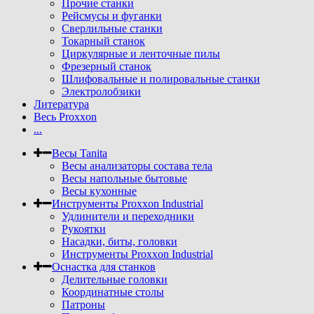
Прочие станки
Рейсмусы и фуганки
Сверлильные станки
Токарный станок
Циркулярные и ленточные пилы
Фрезерный станок
Шлифовальные и полировальные станки
Электролобзики
Литература
Весь Proxxon
...
Весы Tanita
Весы анализаторы состава тела
Весы напольные бытовые
Весы кухонные
Инструменты Proxxon Industrial
Удлинители и переходники
Рукоятки
Насадки, биты, головки
Инструменты Proxxon Industrial
Оснастка для станков
Делительные головки
Координатные столы
Патроны