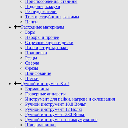
Приспособления, станины
Поддоны, кожухи
Резцедержатели
Тиски, струбцины, зажимы
Цанги
Расходные материалы
Боры
Наборы и прочее
Отрезные круги и диски
Пилки, струны, ножи
Полировка
Резцы
Свёрла
Фрезы
Шлифование
Щетки
Ручной инструмент
Хит!
Бормашины
Граверные аппараты
Инструмент для пайки, нагрева и склеивания
Ручной инструмент 10.8 Вольт
Ручной инструмент 12 Вольт
Ручной инструмент 230 Вольт
Ручной инструмент на аккумуляторе
Шлифмашинки