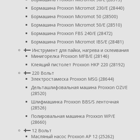
Бормашина Proxxon Micromot 230/E (28440)
Бормашина Proxxon Micromot 50 (28500)
Бормашина Proxxon Micromot 50/E (28510)
Бормашина Proxxon FBS 240/Е (28472)
Бормашина Proxxon Micromot IBS/E (28481)
Инструмент для пайки, нагрева и склеивания
Минигорелка Proxxon MFB/E (28146)
Клеящий пистолет Proxxon HKP 220 (28192)
220 Вольт
Электростамеска Proxxon MSG (28644)
Дельташлифовальная машина Proxxon OZI/E
(28520)
Шлифмашинка Proxxon BBS/S ленточная
(28526)
Полировальная машинка Proxxon WP/E
(28660)
12 Вольт
Масляный насос Proxxon AP 12 (25262)