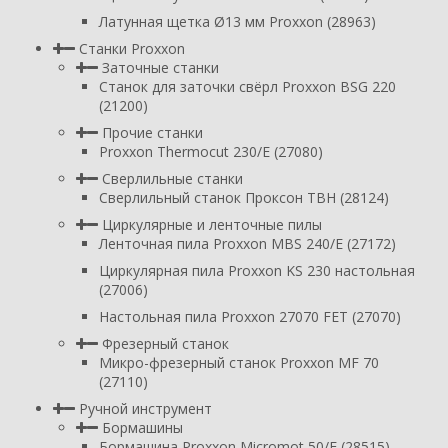
Латунная щетка Ø13 мм Proxxon (28963)
Станки Proxxon
Заточные станки
Станок для заточки свёрл Proxxon BSG 220
(21200)
Прочие станки
Proxxon Thermocut 230/E (27080)
Сверлильные станки
Сверлильный станок Проксон TBH (28124)
Циркулярные и ленточные пилы
Ленточная пила Proxxon MBS 240/E (27172)
Циркулярная пила Proxxon KS 230 настольная
(27006)
Настольная пила Proxxon 27070 FET (27070)
Фрезерный станок
Микро-фрезерный станок Proxxon MF 70
(27110)
Ручной инструмент
Бормашины
Бормашина Proxxon Micromot 50/E (28515)