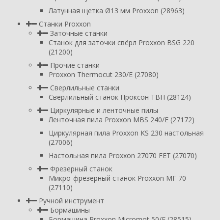
Латунная щетка Ø13 мм Proxxon (28963)
Станки Proxxon
Заточные станки
Станок для заточки свёрл Proxxon BSG 220
(21200)
Прочие станки
Proxxon Thermocut 230/E (27080)
Сверлильные станки
Сверлильный станок Проксон TBH (28124)
Циркулярные и ленточные пилы
Ленточная пила Proxxon MBS 240/E (27172)
Циркулярная пила Proxxon KS 230 настольная
(27006)
Настольная пила Proxxon 27070 FET (27070)
Фрезерный станок
Микро-фрезерный станок Proxxon MF 70
(27110)
Ручной инструмент
Бормашины
Бормашина Proxxon Micromot 50/E (28515)