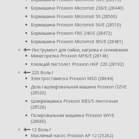
Бормашина Proxxon Micromot 230/E (28440)
Бормашина Proxxon Micromot 50 (28500)
Бормашина Proxxon Micromot 50/E (28510)
Бормашина Proxxon FBS 240/Е (28472)
Бормашина Proxxon Micromot IBS/E (28481)
Инструмент для пайки, нагрева и склеивания
Минигорелка Proxxon MFB/E (28146)
Клеящий пистолет Proxxon HKP 220 (28192)
220 Вольт
Электростамеска Proxxon MSG (28644)
Дельташлифовальная машина Proxxon OZI/E
(28520)
Шлифмашинка Proxxon BBS/S ленточная
(28526)
Полировальная машинка Proxxon WP/E
(28660)
12 Вольт
Масляный насос Proxxon AP 12 (25262)