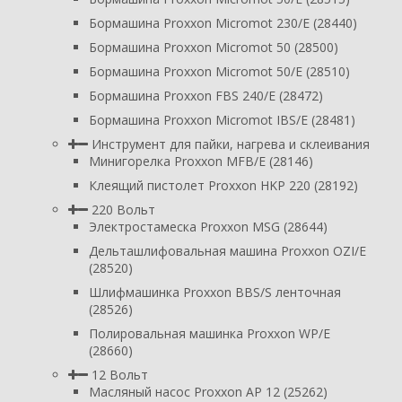
Бормашина Proxxon Micromot 230/E (28440)
Бормашина Proxxon Micromot 50 (28500)
Бормашина Proxxon Micromot 50/E (28510)
Бормашина Proxxon FBS 240/Е (28472)
Бормашина Proxxon Micromot IBS/E (28481)
Инструмент для пайки, нагрева и склеивания
Минигорелка Proxxon MFB/E (28146)
Клеящий пистолет Proxxon HKP 220 (28192)
220 Вольт
Электростамеска Proxxon MSG (28644)
Дельташлифовальная машина Proxxon OZI/E
(28520)
Шлифмашинка Proxxon BBS/S ленточная
(28526)
Полировальная машинка Proxxon WP/E
(28660)
12 Вольт
Масляный насос Proxxon AP 12 (25262)