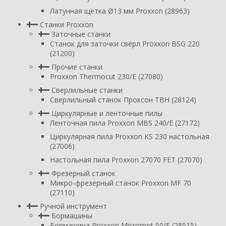
Латунная щетка Ø13 мм Proxxon (28963)
Станки Proxxon
Заточные станки
Станок для заточки свёрл Proxxon BSG 220
(21200)
Прочие станки
Proxxon Thermocut 230/E (27080)
Сверлильные станки
Сверлильный станок Проксон TBH (28124)
Циркулярные и ленточные пилы
Ленточная пила Proxxon MBS 240/E (27172)
Циркулярная пила Proxxon KS 230 настольная
(27006)
Настольная пила Proxxon 27070 FET (27070)
Фрезерный станок
Микро-фрезерный станок Proxxon MF 70
(27110)
Ручной инструмент
Бормашины
Бормашина Proxxon Micromot 50/E (28515)