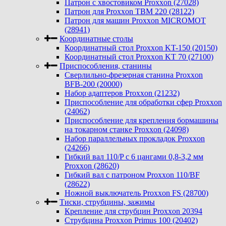
Патрон с хвостовиком Proxxon (27028)
Патрон для Proxxon TBM 220 (28122)
Патрон для машин Proxxon MICROMOT
(28941)
Координатные столы
Координатный стол Proxxon KT-150 (20150)
Координатный стол Proxxon KT 70 (27100)
Приспособления, станины
Сверлильно-фрезерная станина Proxxon
BFB-200 (20000)
Набор адаптеров Proxxon (21232)
Приспособление для обработки сфер Proxxon
(24062)
Приспособление для крепления бормашины
на токарном станке Proxxon (24098)
Набор параллельных прокладок Proxxon
(24266)
Гибкий вал 110/P с 6 цангами 0,8-3,2 мм
Proxxon (28620)
Гибкий вал с патроном Proxxon 110/BF
(28622)
Ножной выключатель Proxxon FS (28700)
Тиски, струбцины, зажимы
Крепление для струбцин Proxxon 20394
Струбцина Proxxon Primus 100 (20402)