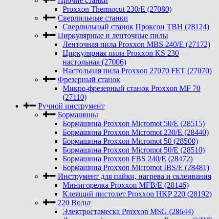
Прочие станки
Proxxon Thermocut 230/E (27080)
Сверлильные станки
Сверлильный станок Проксон TBH (28124)
Циркулярные и ленточные пилы
Ленточная пила Proxxon MBS 240/E (27172)
Циркулярная пила Proxxon KS 230
настольная (27006)
Настольная пила Proxxon 27070 FET (27070)
Фрезерный станок
Микро-фрезерный станок Proxxon MF 70
(27110)
Ручной инструмент
Бормашины
Бормашина Proxxon Micromot 50/E (28515)
Бормашина Proxxon Micromot 230/E (28440)
Бормашина Proxxon Micromot 50 (28500)
Бормашина Proxxon Micromot 50/E (28510)
Бормашина Proxxon FBS 240/Е (28472)
Бормашина Proxxon Micromot IBS/E (28481)
Инструмент для пайки, нагрева и склеивания
Минигорелка Proxxon MFB/E (28146)
Клеящий пистолет Proxxon HKP 220 (28192)
220 Вольт
Электростамеска Proxxon MSG (28644)