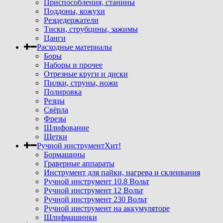
Приспособления, станины
Поддоны, кожухи
Резцедержатели
Тиски, струбцины, зажимы
Цанги
Расходные материалы
Боры
Наборы и прочее
Отрезные круги и диски
Пилки, струны, ножи
Полировка
Резцы
Свёрла
Фрезы
Шлифование
Щетки
Ручной инструмент
Хит!
Бормашины
Граверные аппараты
Инструмент для пайки, нагрева и склеивания
Ручной инструмент 10.8 Вольт
Ручной инструмент 12 Вольт
Ручной инструмент 230 Вольт
Ручной инструмент на аккумуляторе
Шлифмашинки