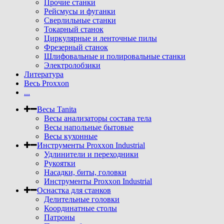
Прочие станки
Рейсмусы и фуганки
Сверлильные станки
Токарный станок
Циркулярные и ленточные пилы
Фрезерный станок
Шлифовальные и полировальные станки
Электролобзики
Литература
Весь Proxxon
...
Весы Tanita
Весы анализаторы состава тела
Весы напольные бытовые
Весы кухонные
Инструменты Proxxon Industrial
Удлинители и переходники
Рукоятки
Насадки, биты, головки
Инструменты Proxxon Industrial
Оснастка для станков
Делительные головки
Координатные столы
Патроны