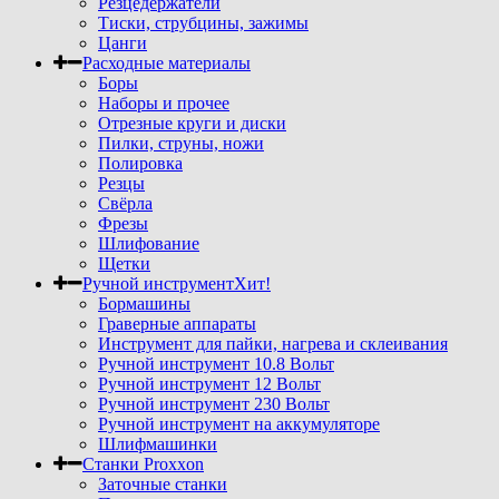
Резцедержатели
Тиски, струбцины, зажимы
Цанги
Расходные материалы
Боры
Наборы и прочее
Отрезные круги и диски
Пилки, струны, ножи
Полировка
Резцы
Свёрла
Фрезы
Шлифование
Щетки
Ручной инструмент
Хит!
Бормашины
Граверные аппараты
Инструмент для пайки, нагрева и склеивания
Ручной инструмент 10.8 Вольт
Ручной инструмент 12 Вольт
Ручной инструмент 230 Вольт
Ручной инструмент на аккумуляторе
Шлифмашинки
Станки Proxxon
Заточные станки