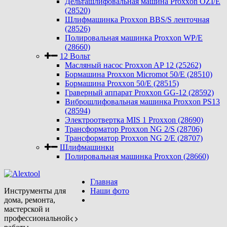
Дельташлифовальная машина Proxxon OZI/E
(28520)
Шлифмашинка Proxxon BBS/S ленточная
(28526)
Полировальная машинка Proxxon WP/E
(28660)
12 Вольт
Масляный насос Proxxon AP 12 (25262)
Бормашина Proxxon Micromot 50/E (28510)
Бормашина Proxxon 50/E (28515)
Граверный аппарат Proxxon GG-12 (28592)
Виброшлифовальная машинка Proxxon PS13
(28594)
Электроотвертка MIS 1 Proxxon (28690)
Трансформатор Proxxon NG 2/S (28706)
Трансформатор Proxxon NG 2/E (28707)
Шлифмашинки
Полировальная машинка Proxxon (28660)
Главная
Инструменты для
Наши фото
дома, ремонта,
мастерской и
профессиональной