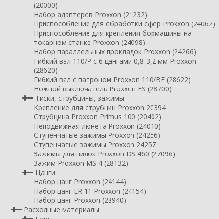
(20000)
Набор адаптеров Proxxon (21232)
Приспособление для обработки сфер Proxxon (24062)
Приспособление для крепления бормашины на
токарном станке Proxxon (24098)
Набор параллельных прокладок Proxxon (24266)
Гибкий вал 110/P с 6 цангами 0,8-3,2 мм Proxxon
(28620)
Гибкий вал с патроном Proxxon 110/BF (28622)
Ножной выключатель Proxxon FS (28700)
Тиски, струбцины, зажимы
Крепление для струбцин Proxxon 20394
Струбцина Proxxon Primus 100 (20402)
Неподвижная люнета Proxxon (24010)
Ступенчатые зажимы Proxxon (24256)
Ступенчатые зажимы Proxxon 24257
Зажимы для пилок Proxxon DS 460 (27096)
Зажим Proxxon MS 4 (28132)
Цанги
Набор цанг Proxxon (24144)
Набор цанг ER 11 Proxxon (24154)
Набор цанг Proxxon (28940)
Расходные материалы
Боры