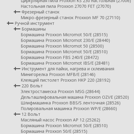
Циркулярная пила Proxxon KS 230 настольная (27006)
Настольная пила Proxxon 27070 FET (27070)
Фрезерный станок
Микро-фрезерный станок Proxxon MF 70 (27110)
Ручной инструмент
Бормашины
Бормашина Proxxon Micromot 50/E (28515)
Бормашина Proxxon Micromot 230/E (28440)
Бормашина Proxxon Micromot 50 (28500)
Бормашина Proxxon Micromot 50/E (28510)
Бормашина Proxxon FBS 240/Е (28472)
Бормашина Proxxon Micromot IBS/E (28481)
Инструмент для пайки, нагрева и склеивания
Минигорелка Proxxon MFB/E (28146)
Клеящий пистолет Proxxon HKP 220 (28192)
220 Вольт
Электростамеска Proxxon MSG (28644)
Дельташлифовальная машина Proxxon OZI/E (28520)
Шлифмашинка Proxxon BBS/S ленточная (28526)
Полировальная машинка Proxxon WP/E (28660)
12 Вольт
Масляный насос Proxxon AP 12 (25262)
Бормашина Proxxon Micromot 50/E (28510)
Бормашина Proxxon 50/E (28515)